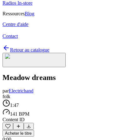
Radios In-store
Ressources
Blog
Centre d'aide
Contact
Retour au catalogue
Meadow dreams
par
Electrichand
folk
1:47
141 BPM
Content ID
Acheter le titre
0:00