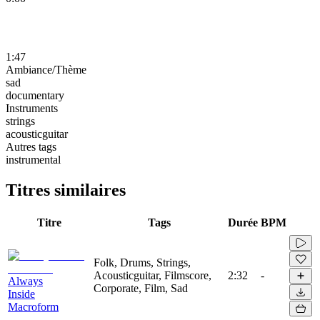
1:47
Ambiance/Thème
sad
documentary
Instruments
strings
acousticguitar
Autres tags
instrumental
Titres similaires
Titre
Tags
Durée
BPM
Folk, Drums, Strings,
Acousticguitar, Filmscore,
2:32
-
Always
Corporate, Film, Sad
Inside
Macroform