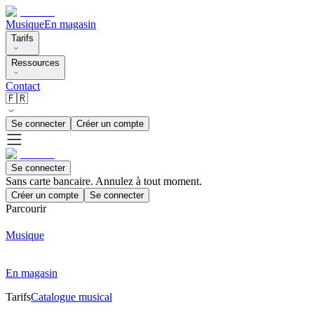
Musique
En magasin
Tarifs
Ressources
Contact
🇫🇷
Se connecter
Créer un compte
Se connecter
Sans carte bancaire. Annulez à tout moment.
Créer un compte
Se connecter
Parcourir
Musique
En magasin
Tarifs
Catalogue musical