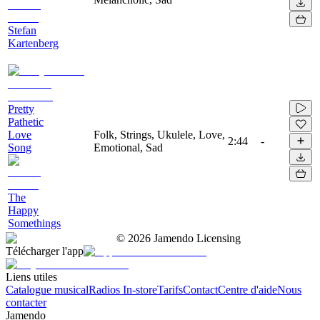
Stefan
Kartenberg
Pretty
Pathetic
Love
Folk, Strings, Ukulele, Love,
2:44
-
Song
Emotional, Sad
The
Happy
Somethings
©
2026
Jamendo Licensing
Télécharger l'app
Liens utiles
Catalogue musical
Radios In-store
Tarifs
Contact
Centre d'aide
Nous
contacter
Jamendo