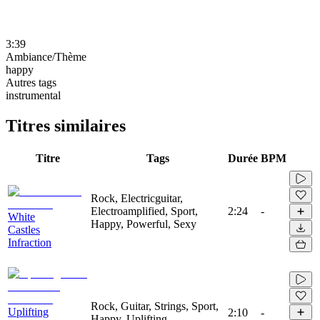
3:39
Ambiance/Thème
happy
Autres tags
instrumental
Titres similaires
Titre
Tags
Durée
BPM
Rock, Electricguitar,
Electroamplified, Sport,
2:24
-
White
Happy, Powerful, Sexy
Castles
Infraction
Rock, Guitar, Strings, Sport,
Uplifting
2:10
-
Happy, Uplifting