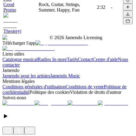
Good
Rock, Guitar, Strings,
2:32
-
Promo
Summer, Happy, Fun
Thesieryj
©
2026
Jamendo Licensing
Télécharger l'app
Liens utiles
Catalogue musical
Radios In-store
Tarifs
Contact
Centre d'aide
Nous
contacter
Jamendo
Jamendo pour les artistes
Jamendo Music
Mentions légales
Conditions générales d'utilisation
Conditions de vente
Politique de
confidentialité
Politique des cookies
Violation de droits d'auteur
Suivez-nous