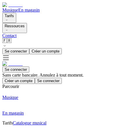
Musique
En magasin
Tarifs
Ressources
Contact
🇫🇷
Se connecter
Créer un compte
Se connecter
Sans carte bancaire. Annulez à tout moment.
Créer un compte
Se connecter
Parcourir
Musique
En magasin
Tarifs
Catalogue musical