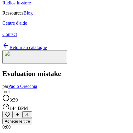
Radios In-store
Ressources
Blog
Centre d'aide
Contact
Retour au catalogue
Evaluation mistake
par
Paolo Orecchia
rock
3:39
144 BPM
Acheter le titre
0:00