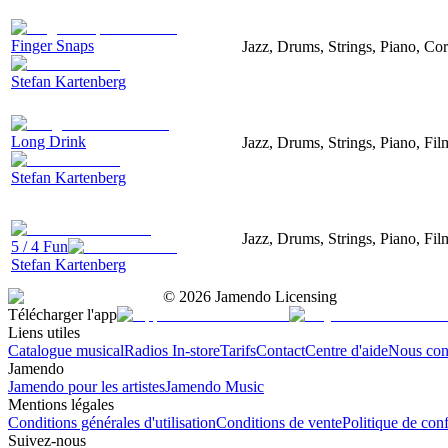
Finger Snaps
Jazz, Drums, Strings, Piano, Co
Stefan Kartenberg
Long Drink
Jazz, Drums, Strings, Piano, Fil
Stefan Kartenberg
Jazz, Drums, Strings, Piano, Fi
5 / 4 Fun
Stefan Kartenberg
©
2026
Jamendo Licensing
Télécharger l'app
Liens utiles
Catalogue musical
Radios In-store
Tarifs
Contact
Centre d'aide
Nous con
Jamendo
Jamendo pour les artistes
Jamendo Music
Mentions légales
Conditions générales d'utilisation
Conditions de vente
Politique de conf
Suivez-nous