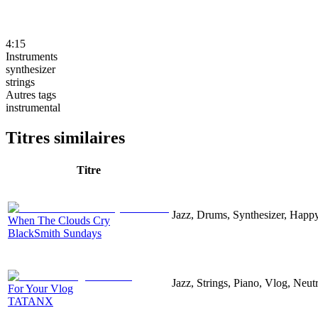
4:15
Instruments
synthesizer
strings
Autres tags
instrumental
Titres similaires
Titre
Jazz, Drums, Synthesizer, Happ
When The Clouds Cry
BlackSmith Sundays
Jazz, Strings, Piano, Vlog, Neu
For Your Vlog
TATANX