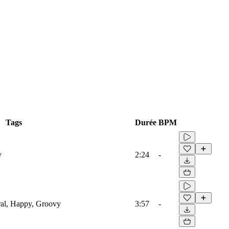
Tags
Durée
BPM
y
2:24
-
tral, Happy, Groovy
3:57
-