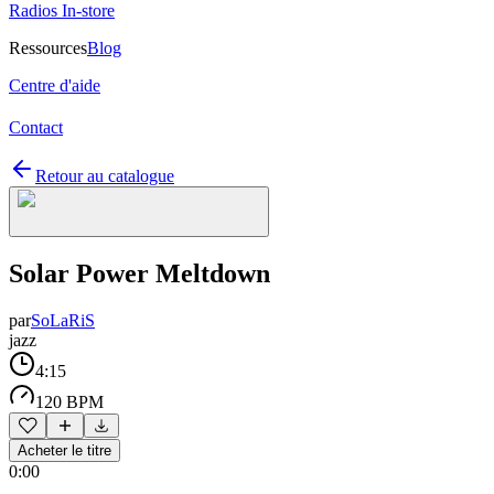
Radios In-store
Ressources
Blog
Centre d'aide
Contact
Retour au catalogue
Solar Power Meltdown
par
SoLaRiS
jazz
4:15
120 BPM
Acheter le titre
0:00