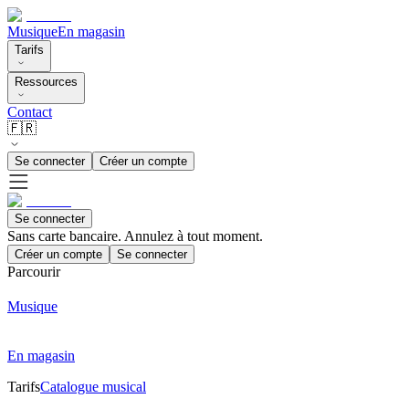
Musique
En magasin
Tarifs
Ressources
Contact
🇫🇷
Se connecter
Créer un compte
Se connecter
Sans carte bancaire. Annulez à tout moment.
Créer un compte
Se connecter
Parcourir
Musique
En magasin
Tarifs
Catalogue musical