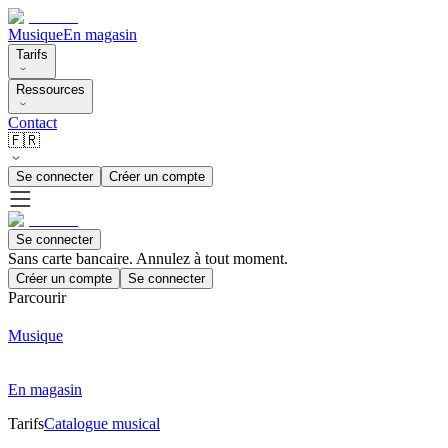
Musique
En magasin
Tarifs
Ressources
Contact
🇫🇷
Se connecter
Créer un compte
Se connecter
Sans carte bancaire. Annulez à tout moment.
Créer un compte
Se connecter
Parcourir
Musique
En magasin
Tarifs
Catalogue musical