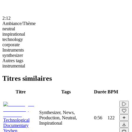
2:12
Ambiance/Thème
neutral
inspirational
technology
corporate
Instruments
synthesizer
Autres tags
instrumental
Titres similaires
Titre
Tags
Durée
BPM
Synthesizer, News,
Production, Neutral,
0:56
122
Technological
Inspirational
Documentary
Yevhen