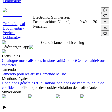
Lokhmatov
Electronic, Synthesizer,
Drummachine, Neutral,
0:40
120
Technological
Peaceful
Documentary
Yevhen
Lokhmatov
©
2026
Jamendo Licensing
Télécharger l'app
Liens utiles
Catalogue musical
Radios In-store
Tarifs
Contact
Centre d'aide
Nous
contacter
Jamendo
Jamendo pour les artistes
Jamendo Music
Mentions légales
Conditions générales d'utilisation
Conditions de vente
Politique de
confidentialité
Politique des cookies
Violation de droits d'auteur
Suivez-nous