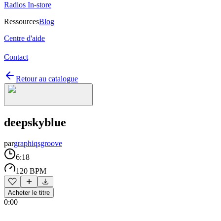
Radios In-store
Ressources
Blog
Centre d'aide
Contact
Retour au catalogue
deepskyblue
par
graphiqsgroove
6:18
120 BPM
Acheter le titre
0:00