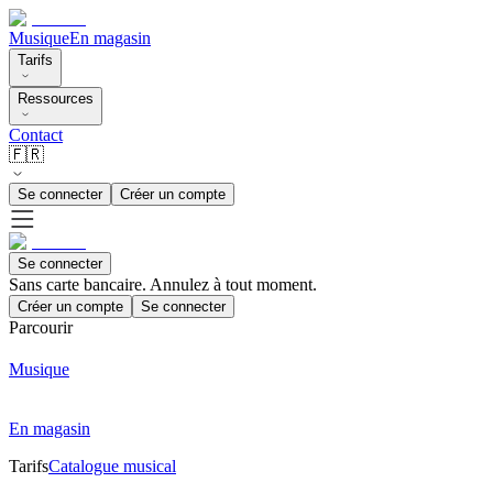
Musique
En magasin
Tarifs
Ressources
Contact
🇫🇷
Se connecter
Créer un compte
Se connecter
Sans carte bancaire. Annulez à tout moment.
Créer un compte
Se connecter
Parcourir
Musique
En magasin
Tarifs
Catalogue musical