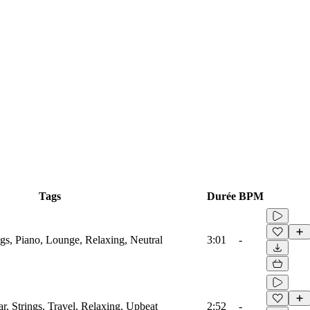
Tags
Durée
BPM
gs, Piano, Lounge, Relaxing, Neutral
3:01
-
r, Strings, Travel, Relaxing, Upbeat
2:52
-