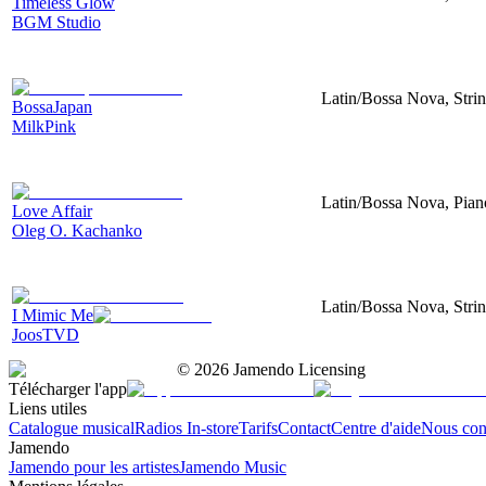
Timeless Glow
BGM Studio
Latin/Bossa Nova, Strin
BossaJapan
MilkPink
Latin/Bossa Nova, Pian
Love Affair
Oleg O. Kachanko
Latin/Bossa Nova, Strin
I Mimic Me
JoosTVD
©
2026
Jamendo Licensing
Télécharger l'app
Liens utiles
Catalogue musical
Radios In-store
Tarifs
Contact
Centre d'aide
Nous con
Jamendo
Jamendo pour les artistes
Jamendo Music