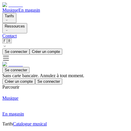
Musique
En magasin
Tarifs
Ressources
Contact
🇫🇷
Se connecter
Créer un compte
Se connecter
Sans carte bancaire. Annulez à tout moment.
Créer un compte
Se connecter
Parcourir
Musique
En magasin
Tarifs
Catalogue musical