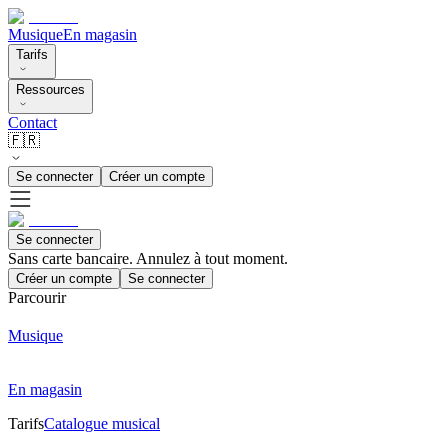
Musique
En magasin
Tarifs
Ressources
Contact
🇫🇷
Se connecter
Créer un compte
Se connecter
Sans carte bancaire. Annulez à tout moment.
Créer un compte
Se connecter
Parcourir
Musique
En magasin
Tarifs
Catalogue musical