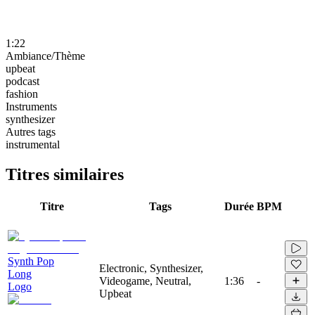
1:22
Ambiance/Thème
upbeat
podcast
fashion
Instruments
synthesizer
Autres tags
instrumental
Titres similaires
Titre
Tags
Durée
BPM
Synth Pop
Electronic, Synthesizer,
Long
Videogame, Neutral,
1:36
-
Logo
Upbeat