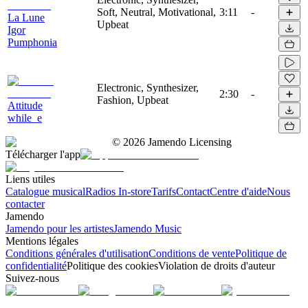
Soft, Neutral, Motivational,
3:11
-
La Lune
Upbeat
Igor
Pumphonia
Electronic, Synthesizer,
2:30
-
Fashion, Upbeat
Attitude
while_e
©
2026
Jamendo Licensing
Télécharger l'app
Liens utiles
Catalogue musical
Radios In-store
Tarifs
Contact
Centre d'aide
Nous
contacter
Jamendo
Jamendo pour les artistes
Jamendo Music
Mentions légales
Conditions générales d'utilisation
Conditions de vente
Politique de
confidentialité
Politique des cookies
Violation de droits d'auteur
Suivez-nous