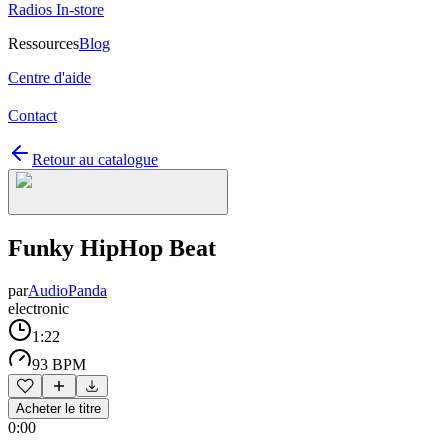
Radios In-store
Ressources
Blog
Centre d'aide
Contact
Retour au catalogue
Funky HipHop Beat
par
AudioPanda
electronic
1:22
93 BPM
Acheter le titre
0:00