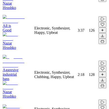
Nazar
Hrushko
All is
Electronic, Synthesizer,
Good
3:37
126
Happy, Upbeat
Nazar
Hrushko
Aggresive
Electronic, Synthesizer,
industrial
2:18
128
Clubbing, Happy, Upbeat
bass
Nazar
Hrushko
Electronic, Synthesizer,