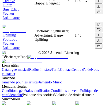
Creative
1:09
-
Happy, Energetic
Future
Bass Edit 8
Yevhen
Lokhmatov
Electronic, Synthesizer,
Uplifting
Advertising, Happy,
1:45
-
Pop Loop
Uplifting
Yevhen
Lokhmatov
©
2026
Jamendo Licensing
Télécharger l'app
Liens utiles
Catalogue musical
Radios In-store
Tarifs
Contact
Centre d'aide
Nous
contacter
Jamendo
Jamendo pour les artistes
Jamendo Music
Mentions légales
Conditions générales d'utilisation
Conditions de vente
Politique de
confidentialité
Politique des cookies
Violation de droits d'auteur
Suivez-nous