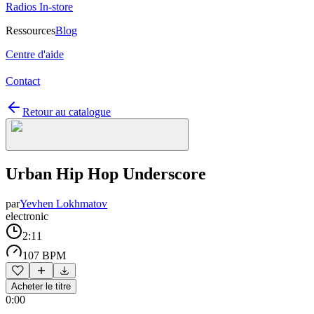
Radios In-store
Ressources
Blog
Centre d'aide
Contact
Retour au catalogue
Urban Hip Hop Underscore
par
Yevhen Lokhmatov
electronic
2:11
107 BPM
Acheter le titre
0:00