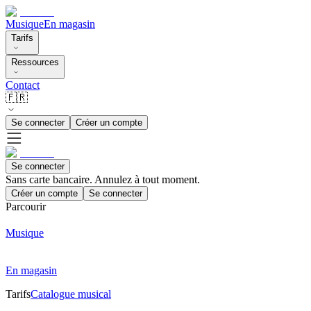
Musique
En magasin
Tarifs
Ressources
Contact
🇫🇷
Se connecter
Créer un compte
Se connecter
Sans carte bancaire. Annulez à tout moment.
Créer un compte
Se connecter
Parcourir
Musique
En magasin
Tarifs
Catalogue musical