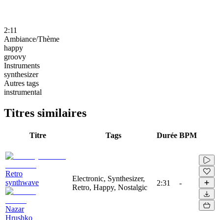
2:11
Ambiance/Thème
happy
groovy
Instruments
synthesizer
Autres tags
instrumental
Titres similaires
Titre
Tags
Durée
BPM
Retro
Electronic, Synthesizer,
synthwave
2:31
-
Retro, Happy, Nostalgic
Nazar
Hrushko