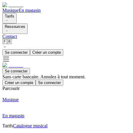
Musique
En magasin
Tarifs
Ressources
Contact
🇫🇷
Se connecter
Créer un compte
Se connecter
Sans carte bancaire. Annulez à tout moment.
Créer un compte
Se connecter
Parcourir
Musique
En magasin
Tarifs
Catalogue musical