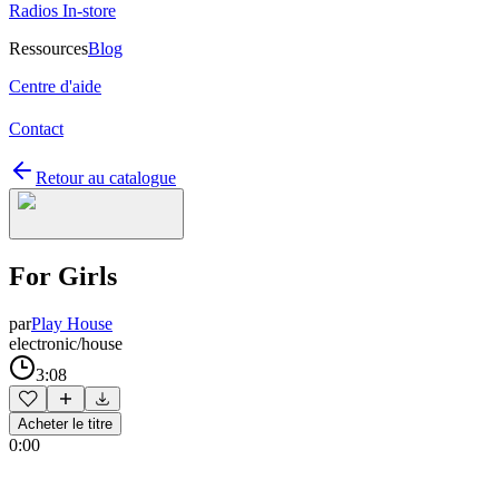
Radios In-store
Ressources
Blog
Centre d'aide
Contact
Retour au catalogue
For Girls
par
Play House
electronic/house
3:08
Acheter le titre
0:00