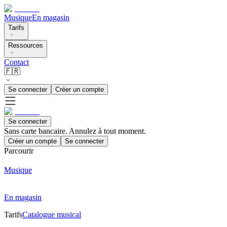
Musique
En magasin
Tarifs
Ressources
Contact
🇫🇷
Se connecter
Créer un compte
Se connecter
Sans carte bancaire. Annulez à tout moment.
Créer un compte
Se connecter
Parcourir
Musique
En magasin
Tarifs
Catalogue musical