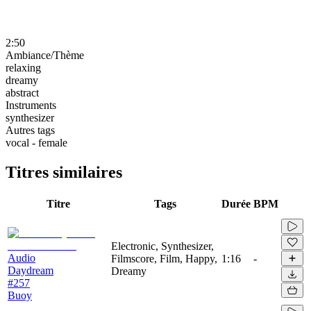
2:50
Ambiance/Thème
relaxing
dreamy
abstract
Instruments
synthesizer
Autres tags
vocal - female
Titres similaires
Titre
Tags
Durée
BPM
Electronic, Synthesizer,
Audio
Filmscore, Film, Happy,
1:16
-
Daydream
Dreamy
#257
Buoy