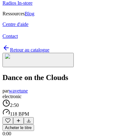
Radios In-store
Ressources
Blog
Centre d'aide
Contact
Retour au catalogue
Dance on the Clouds
par
wavetune
electronic
2:50
118 BPM
Acheter le titre
0:00