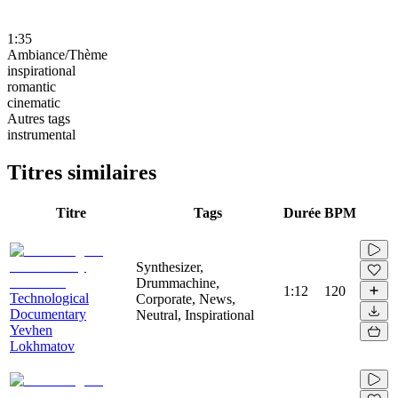
1:35
Ambiance/Thème
inspirational
romantic
cinematic
Autres tags
instrumental
Titres similaires
Titre
Tags
Durée
BPM
Synthesizer,
Drummachine,
1:12
120
Technological
Corporate, News,
Documentary
Neutral, Inspirational
Yevhen
Lokhmatov