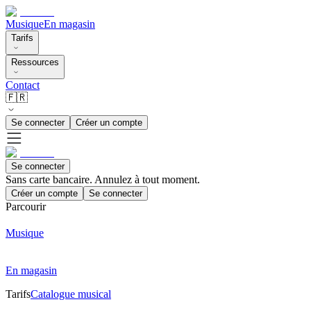
Musique
En magasin
Tarifs
Ressources
Contact
🇫🇷
Se connecter
Créer un compte
Se connecter
Sans carte bancaire. Annulez à tout moment.
Créer un compte
Se connecter
Parcourir
Musique
En magasin
Tarifs
Catalogue musical