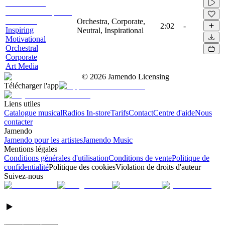
Orchestra, Corporate,
2:02
-
Inspiring
Neutral, Inspirational
Motivational
Orchestral
Corporate
Art Media
©
2026
Jamendo Licensing
Télécharger l'app
Liens utiles
Catalogue musical
Radios In-store
Tarifs
Contact
Centre d'aide
Nous
contacter
Jamendo
Jamendo pour les artistes
Jamendo Music
Mentions légales
Conditions générales d'utilisation
Conditions de vente
Politique de
confidentialité
Politique des cookies
Violation de droits d'auteur
Suivez-nous