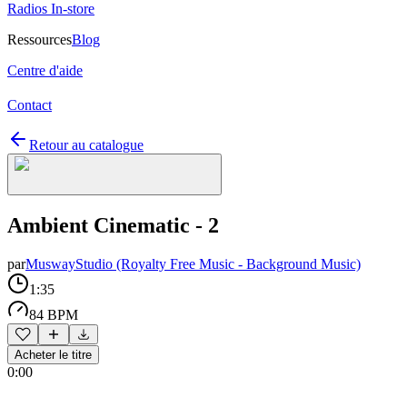
Radios In-store
Ressources
Blog
Centre d'aide
Contact
Retour au catalogue
Ambient Cinematic - 2
par
MuswayStudio (Royalty Free Music - Background Music)
1:35
84 BPM
Acheter le titre
0:00