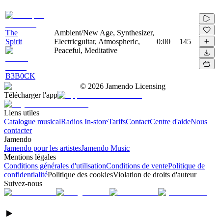
The
Ambient/New Age, Synthesizer,
Spirit
Electricguitar, Atmospheric,
0:00
145
Peaceful, Meditative
B3B0CK
©
2026
Jamendo Licensing
Télécharger l'app
Liens utiles
Catalogue musical
Radios In-store
Tarifs
Contact
Centre d'aide
Nous
contacter
Jamendo
Jamendo pour les artistes
Jamendo Music
Mentions légales
Conditions générales d'utilisation
Conditions de vente
Politique de
confidentialité
Politique des cookies
Violation de droits d'auteur
Suivez-nous