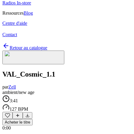
Radios In-store
Ressources
Blog
Centre d'aide
Contact
Retour au catalogue
VAL_Cosmic_1.1
par
Zell
ambient/new age
3:41
127 BPM
Acheter le titre
0:00