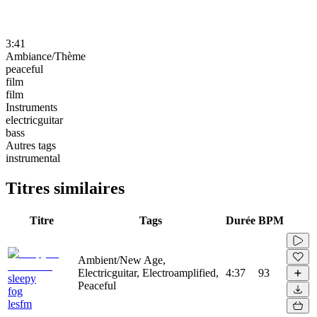
3:41
Ambiance/Thème
peaceful
film
film
Instruments
electricguitar
bass
Autres tags
instrumental
Titres similaires
Titre
Tags
Durée
BPM
Ambient/New Age,
Electricguitar, Electroamplified,
4:37
93
sleepy
Peaceful
fog
lesfm