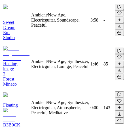
Ambient/New Age,
Electricguitar, Soundscape,
3:58
-
Sweet
Peaceful
Dream
En-
Studio
Ambient/New Age, Synthesizer,
Healing,
1:46
85
Electricguitar, Lounge, Peaceful
image
2
Forest
Minaco
Ambient/New Age, Synthesizer,
Floating
Electricguitar, Atmospheric,
0:00
143
Peaceful, Meditative
B3B0CK