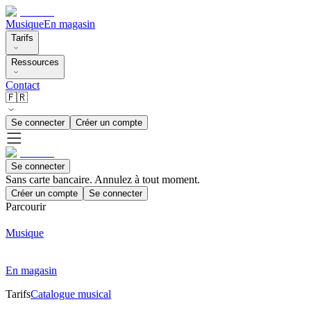
Musique
En magasin
Tarifs
Ressources
Contact
🇫🇷
Se connecter
Créer un compte
Se connecter
Sans carte bancaire. Annulez à tout moment.
Créer un compte
Se connecter
Parcourir
Musique
En magasin
Tarifs
Catalogue musical