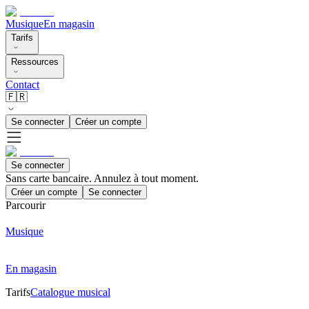
Musique
En magasin
Tarifs
Ressources
Contact
🇫🇷
Se connecter
Créer un compte
Se connecter
Sans carte bancaire. Annulez à tout moment.
Créer un compte
Se connecter
Parcourir
Musique
En magasin
Tarifs
Catalogue musical