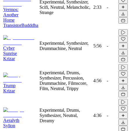
Experimental, Synthesizer,
Scifi, Neutral, Melancholic,
2:33
-
Vermos:
Strange
Another
Home
TransistorBudddha
Experimental, Synthesizer,
5:56
-
Cyber
Drummachine, Neutral
Sunrise
Krizar
Experimental, Drums,
Synthesizer, Percussion,
4:56
-
Drummachine, Filmscore,
Trump
Film, Neutral, Trippy
Krizar
Experimental, Drums,
Synthesizer, Neutral,
4:36
-
Aeralyth
Dreamy
Sylion