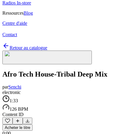
Radios In-store
Ressources
Blog
Centre d'aide
Contact
Retour au catalogue
Afro Tech House-Tribal Deep Mix
par
Senchi
electronic
1:33
126 BPM
Content ID
Acheter le titre
0:00