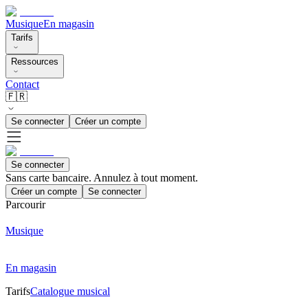
Musique
En magasin
Tarifs
Ressources
Contact
🇫🇷
Se connecter
Créer un compte
Se connecter
Sans carte bancaire. Annulez à tout moment.
Créer un compte
Se connecter
Parcourir
Musique
En magasin
Tarifs
Catalogue musical