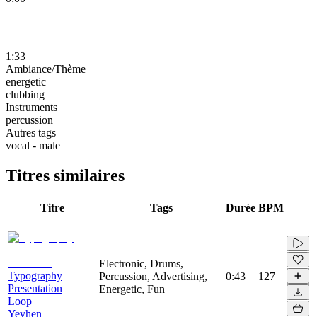
1:33
Ambiance/Thème
energetic
clubbing
Instruments
percussion
Autres tags
vocal - male
Titres similaires
Titre
Tags
Durée
BPM
Electronic, Drums,
Typography
Percussion, Advertising,
0:43
127
Presentation
Energetic, Fun
Loop
Yevhen