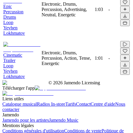
Electronic, Drums,
Epic
Percussion, Advertising,
1:03
-
Percussion
Neutral, Energetic
Drums
Loop
Yevhen
Lokhmatov
Electronic, Drums,
Cinematic
Percussion, Action, Tense,
1:01
-
Trailer
Energetic
Loop
Yevhen
Lokhmatov
©
2026
Jamendo Licensing
Télécharger l'app
Liens utiles
Catalogue musical
Radios In-store
Tarifs
Contact
Centre d'aide
Nous
contacter
Jamendo
Jamendo pour les artistes
Jamendo Music
Mentions légales
Conditions générales d'utilisation
Conditions de vente
Politique de