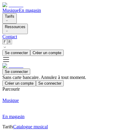
Musique
En magasin
Tarifs
Ressources
Contact
🇫🇷
Se connecter
Créer un compte
Se connecter
Sans carte bancaire. Annulez à tout moment.
Créer un compte
Se connecter
Parcourir
Musique
En magasin
Tarifs
Catalogue musical