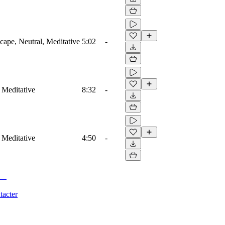
ape, Neutral, Meditative
5:02
-
 Meditative
8:32
-
 Meditative
4:50
-
tacter