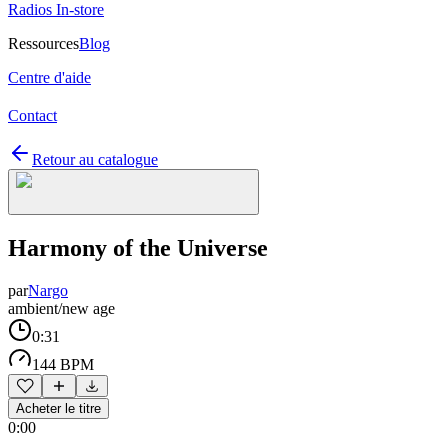
Radios In-store
Ressources
Blog
Centre d'aide
Contact
Retour au catalogue
Harmony of the Universe
par
Nargo
ambient/new age
0:31
144 BPM
Acheter le titre
0:00