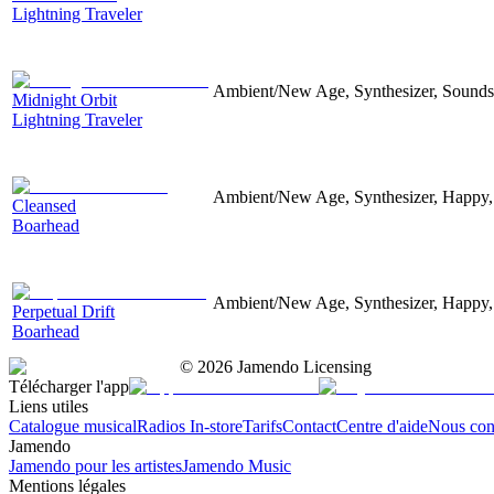
Lightning Traveler
Ambient/New Age, Synthesizer, Soundsc
Midnight Orbit
Lightning Traveler
Ambient/New Age, Synthesizer, Happy,
Cleansed
Boarhead
Ambient/New Age, Synthesizer, Happy,
Perpetual Drift
Boarhead
©
2026
Jamendo Licensing
Télécharger l'app
Liens utiles
Catalogue musical
Radios In-store
Tarifs
Contact
Centre d'aide
Nous con
Jamendo
Jamendo pour les artistes
Jamendo Music
Mentions légales