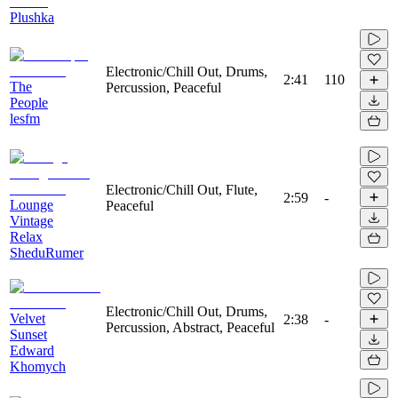
Plushka
Electronic/Chill Out, Drums,
2:41
110
The
Percussion, Peaceful
People
lesfm
Electronic/Chill Out, Flute,
2:59
-
Lounge
Peaceful
Vintage
Relax
SheduRumer
Electronic/Chill Out, Drums,
Velvet
2:38
-
Percussion, Abstract, Peaceful
Sunset
Edward
Khomych