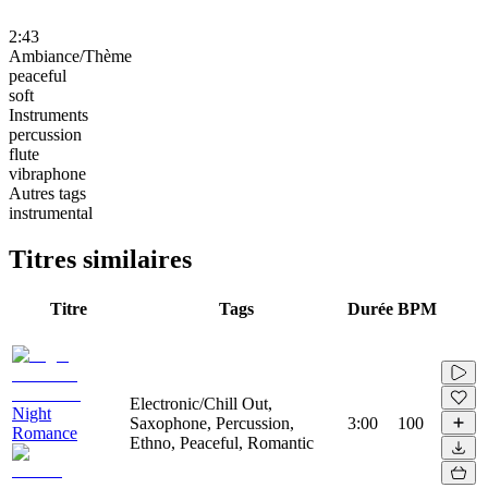
2:43
Ambiance/Thème
peaceful
soft
Instruments
percussion
flute
vibraphone
Autres tags
instrumental
Titres similaires
Titre
Tags
Durée
BPM
Electronic/Chill Out,
Night
Saxophone, Percussion,
3:00
100
Romance
Ethno, Peaceful, Romantic