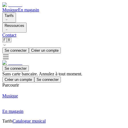
Musique
En magasin
Tarifs
Ressources
Contact
🇫🇷
Se connecter
Créer un compte
Se connecter
Sans carte bancaire. Annulez à tout moment.
Créer un compte
Se connecter
Parcourir
Musique
En magasin
Tarifs
Catalogue musical