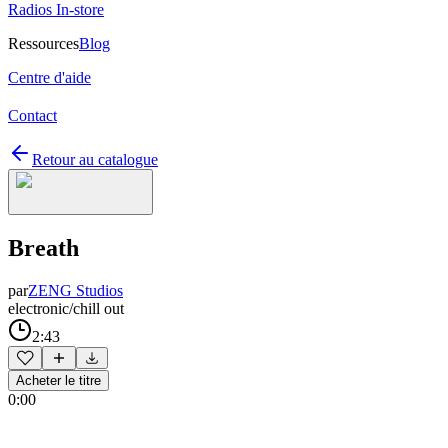
Radios In-store
Ressources
Blog
Centre d'aide
Contact
Retour au catalogue
Breath
par
ZENG Studios
electronic/chill out
2:43
Acheter le titre
0:00