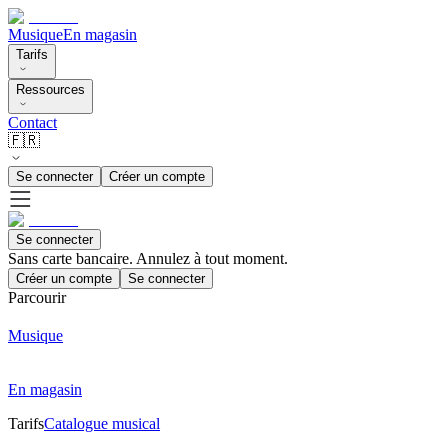
Musique
En magasin
Tarifs
Ressources
Contact
🇫🇷
Se connecter
Créer un compte
Se connecter
Sans carte bancaire. Annulez à tout moment.
Créer un compte
Se connecter
Parcourir
Musique
En magasin
Tarifs
Catalogue musical