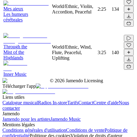
World/Ethnic, Violin,
Mes aieux
2:25
134
Accordion, Peaceful
Les humeurs
cérébrales
Through the
World/Ethnic, Wind,
Mist of the
Flute, Peaceful,
3:25
140
Highlands
Uplifting
Inner Music
©
2026
Jamendo Licensing
Télécharger l'app
Liens utiles
Catalogue musical
Radios In-store
Tarifs
Contact
Centre d'aide
Nous
contacter
Jamendo
Jamendo pour les artistes
Jamendo Music
Mentions légales
Conditions générales d'utilisation
Conditions de vente
Politique de
confidentialité
Politique des cookies
Violation de droits d'auteur