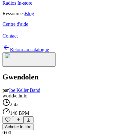
Radios In-store
Ressources
Blog
Centre d'aide
Contact
Retour au catalogue
Gwendolen
par
Joe Keller Band
world/ethnic
2:42
146 BPM
Acheter le titre
0:00