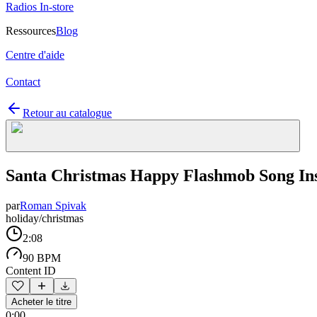
Radios In-store
Ressources
Blog
Centre d'aide
Contact
Retour au catalogue
Santa Christmas Happy Flashmob Song In
par
Roman Spivak
holiday/christmas
2:08
90 BPM
Content ID
Acheter le titre
0:00