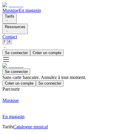
Musique
En magasin
Tarifs
Ressources
Contact
🇫🇷
Se connecter
Créer un compte
Se connecter
Sans carte bancaire. Annulez à tout moment.
Créer un compte
Se connecter
Parcourir
Musique
En magasin
Tarifs
Catalogue musical