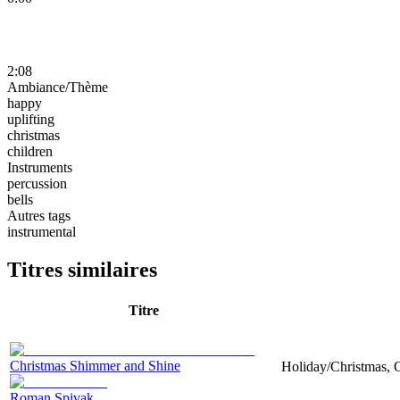
2:08
Ambiance/Thème
happy
uplifting
christmas
children
Instruments
percussion
bells
Autres tags
instrumental
Titres similaires
Titre
Christmas Shimmer and Shine
Holiday/Christmas, O
Roman Spivak