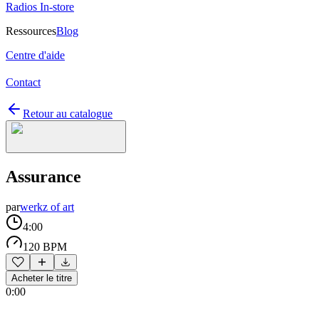
Radios In-store
Ressources
Blog
Centre d'aide
Contact
Retour au catalogue
Assurance
par
werkz of art
4:00
120 BPM
Acheter le titre
0:00