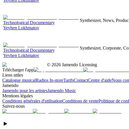
Yevhen Lokhmatov
Synthesizer, News, Producti
Technological Documentary
Yevhen Lokhmatov
Synthesizer, Corporate, Co
Technological Documentary
Yevhen Lokhmatov
©
2026
Jamendo Licensing
Télécharger l'app
Liens utiles
Catalogue musical
Radios In-store
Tarifs
Contact
Centre d'aide
Nous con
Jamendo
Jamendo pour les artistes
Jamendo Music
Mentions légales
Conditions générales d'utilisation
Conditions de vente
Politique de conf
Suivez-nous