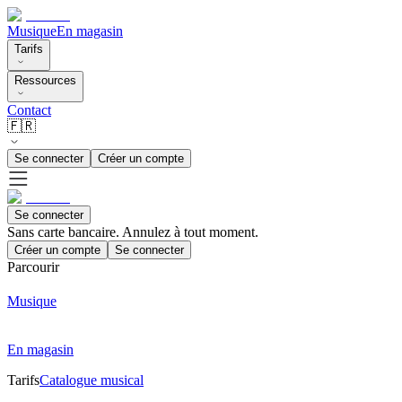
Musique
En magasin
Tarifs
Ressources
Contact
🇫🇷
Se connecter
Créer un compte
Se connecter
Sans carte bancaire. Annulez à tout moment.
Créer un compte
Se connecter
Parcourir
Musique
En magasin
Tarifs
Catalogue musical