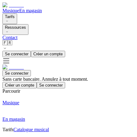
Musique
En magasin
Tarifs
Ressources
Contact
🇫🇷
Se connecter
Créer un compte
Se connecter
Sans carte bancaire. Annulez à tout moment.
Créer un compte
Se connecter
Parcourir
Musique
En magasin
Tarifs
Catalogue musical