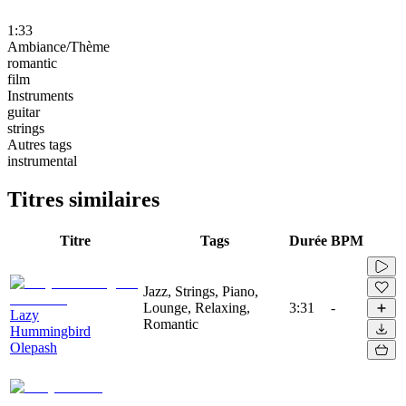
1:33
Ambiance/Thème
romantic
film
Instruments
guitar
strings
Autres tags
instrumental
Titres similaires
Titre
Tags
Durée
BPM
Jazz, Strings, Piano,
Lounge, Relaxing,
3:31
-
Lazy
Romantic
Hummingbird
Olepash