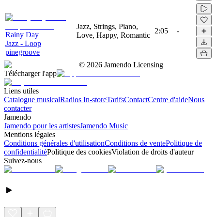
Jazz, Strings, Piano,
2:05
-
Rainy Day
Love, Happy, Romantic
Jazz - Loop
pinegroove
©
2026
Jamendo Licensing
Télécharger l'app
Liens utiles
Catalogue musical
Radios In-store
Tarifs
Contact
Centre d'aide
Nous
contacter
Jamendo
Jamendo pour les artistes
Jamendo Music
Mentions légales
Conditions générales d'utilisation
Conditions de vente
Politique de
confidentialité
Politique des cookies
Violation de droits d'auteur
Suivez-nous