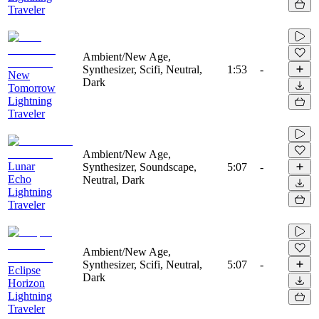
Traveler
Ambient/New Age,
Synthesizer, Scifi, Neutral,
1:53
-
New
Dark
Tomorrow
Lightning
Traveler
Ambient/New Age,
Lunar
Synthesizer, Soundscape,
5:07
-
Echo
Neutral, Dark
Lightning
Traveler
Ambient/New Age,
Synthesizer, Scifi, Neutral,
5:07
-
Eclipse
Dark
Horizon
Lightning
Traveler