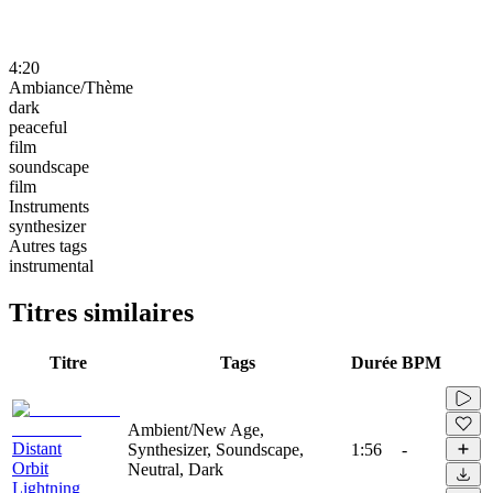
4:20
Ambiance/Thème
dark
peaceful
film
soundscape
film
Instruments
synthesizer
Autres tags
instrumental
Titres similaires
Titre
Tags
Durée
BPM
Ambient/New Age,
Distant
Synthesizer, Soundscape,
1:56
-
Orbit
Neutral, Dark
Lightning