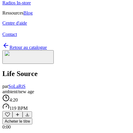
Radios In-store
Ressources
Blog
Centre d'aide
Contact
Retour au catalogue
Life Source
par
SoLaRiS
ambient/new age
4:20
119 BPM
Acheter le titre
0:00