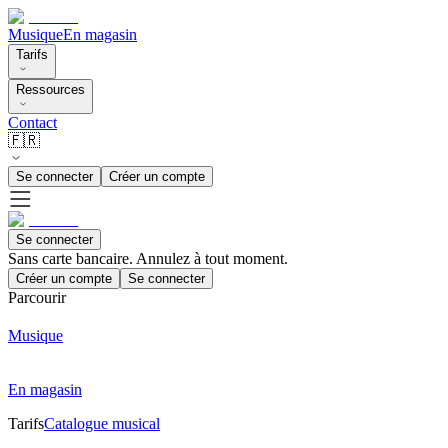
Musique
En magasin
Tarifs
Ressources
Contact
🇫🇷
Se connecter
Créer un compte
Se connecter
Sans carte bancaire. Annulez à tout moment.
Créer un compte
Se connecter
Parcourir
Musique
En magasin
Tarifs
Catalogue musical