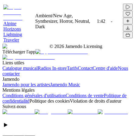
Ambient/New Age,
Synthesizer, Horror, Neutral,
1:42
-
Alpine
Dark
Horizons
Lightning
Traveler
©
2026
Jamendo Licensing
Télécharger l'app
Liens utiles
Catalogue musical
Radios In-store
Tarifs
Contact
Centre d'aide
Nous
contacter
Jamendo
Jamendo pour les artistes
Jamendo Music
Mentions légales
Conditions générales d'utilisation
Conditions de vente
Politique de
confidentialité
Politique des cookies
Violation de droits d'auteur
Suivez-nous