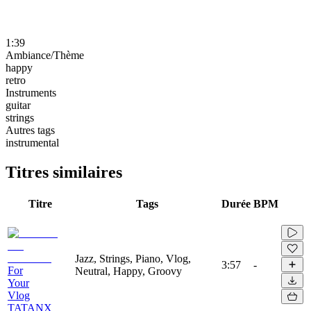
1:39
Ambiance/Thème
happy
retro
Instruments
guitar
strings
Autres tags
instrumental
Titres similaires
Titre
Tags
Durée
BPM
Jazz, Strings, Piano, Vlog,
3:57
-
For
Neutral, Happy, Groovy
Your
Vlog
TATANX