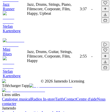
Jazz
Jazz, Drums, Strings, Piano,
Runner
Filmscore, Corporate, Film,
3:37
-
Happy, Upbeat
Stefan
Kartenberg
Mini
Jazz, Drums, Guitar, Strings,
Blues
Filmscore, Corporate, Film,
2:55
-
Happy
Stefan
Kartenberg
©
2026
Jamendo Licensing
Télécharger l'app
Liens utiles
Catalogue musical
Radios In-store
Tarifs
Contact
Centre d'aide
Nous
contacter
Jamendo