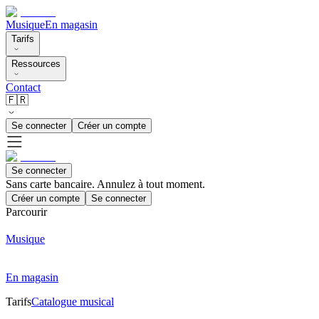
Musique
En magasin
Tarifs
Ressources
Contact
🇫🇷
Se connecter
Créer un compte
Se connecter
Sans carte bancaire. Annulez à tout moment.
Créer un compte
Se connecter
Parcourir
Musique
En magasin
Tarifs
Catalogue musical