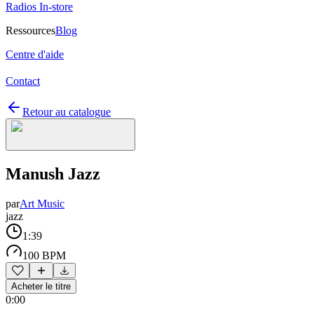
Radios In-store
Ressources
Blog
Centre d'aide
Contact
Retour au catalogue
Manush Jazz
par
Art Music
jazz
1:39
100 BPM
Acheter le titre
0:00