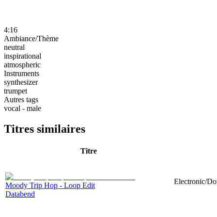
4:16
Ambiance/Thème
neutral
inspirational
atmospheric
Instruments
synthesizer
trumpet
Autres tags
vocal - male
Titres similaires
Titre
Electronic/Do
Moody Trip Hop - Loop Edit
Databend