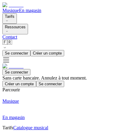
Musique
En magasin
Tarifs
Ressources
Contact
🇫🇷
Se connecter
Créer un compte
Se connecter
Sans carte bancaire. Annulez à tout moment.
Créer un compte
Se connecter
Parcourir
Musique
En magasin
Tarifs
Catalogue musical