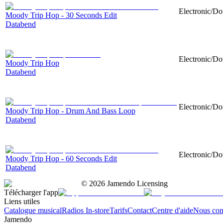
Electronic/Do
Moody Trip Hop - 30 Seconds Edit
Databend
Electronic/Do
Moody Trip Hop
Databend
Electronic/Do
Moody Trip Hop - Drum And Bass Loop
Databend
Electronic/Do
Moody Trip Hop - 60 Seconds Edit
Databend
©
2026
Jamendo Licensing
Télécharger l'app
Liens utiles
Catalogue musical
Radios In-store
Tarifs
Contact
Centre d'aide
Nous con
Jamendo