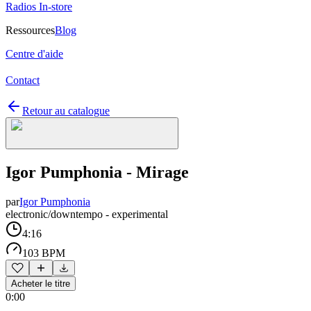
Radios In-store
Ressources
Blog
Centre d'aide
Contact
Retour au catalogue
Igor Pumphonia - Mirage
par
Igor Pumphonia
electronic/downtempo - experimental
4:16
103 BPM
Acheter le titre
0:00