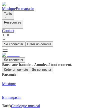
Musique
En magasin
Tarifs
Ressources
Contact
🇫🇷
Se connecter
Créer un compte
Se connecter
Sans carte bancaire. Annulez à tout moment.
Créer un compte
Se connecter
Parcourir
Musique
En magasin
Tarifs
Catalogue musical