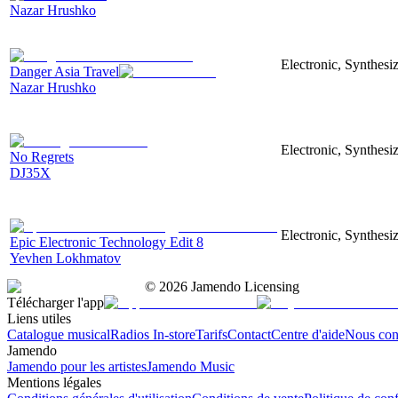
Nazar Hrushko
Electronic, Synthesi
Danger Asia Travel
Nazar Hrushko
Electronic, Synthesiz
No Regrets
DJ35X
Electronic, Synthesiz
Epic Electronic Technology Edit 8
Yevhen Lokhmatov
©
2026
Jamendo Licensing
Télécharger l'app
Liens utiles
Catalogue musical
Radios In-store
Tarifs
Contact
Centre d'aide
Nous con
Jamendo
Jamendo pour les artistes
Jamendo Music
Mentions légales