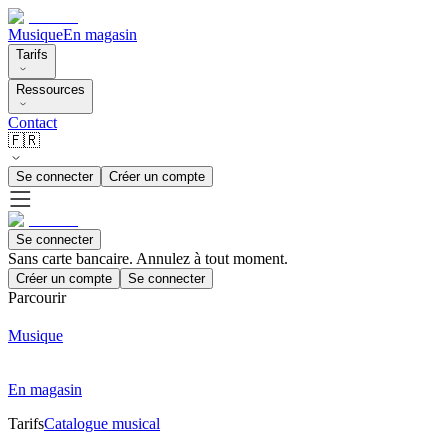
Musique
En magasin
Tarifs
Ressources
Contact
🇫🇷
Se connecter
Créer un compte
Se connecter
Sans carte bancaire. Annulez à tout moment.
Créer un compte
Se connecter
Parcourir
Musique
En magasin
Tarifs
Catalogue musical