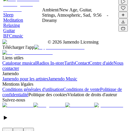
Ambient/New Age, Guitar,
Sleep
Strings, Atmospheric, Sad,
9:56
-
Meditation
Dreamy
Relaxing
Guitar
BFCmusic
©
2026
Jamendo Licensing
Télécharger l'app
Liens utiles
Catalogue musical
Radios In-store
Tarifs
Contact
Centre d'aide
Nous
contacter
Jamendo
Jamendo pour les artistes
Jamendo Music
Mentions légales
Conditions générales d'utilisation
Conditions de vente
Politique de
confidentialité
Politique des cookies
Violation de droits d'auteur
Suivez-nous