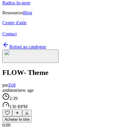
Radios In-store
Ressources
Blog
Centre d'aide
Contact
Retour au catalogue
FLOW- Theme
par
Zell
ambient/new age
2:39
130 BPM
Acheter le titre
0:00