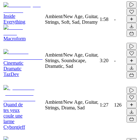
Inside
Ambient/New Age, Guitar,
1:58
-
Everything
Strings, Soft, Sad, Dreamy
Macroform
Ambient/New Age, Guitar,
Strings, Soundscape,
3:20
-
Cinematic
Dramatic, Sad
Dramatic
TazDev
Ambient/New Age, Guitar,
Quand de
1:27
126
Strings, Drama, Sad
tes yeux
coule une
larme
Cyborgjeff