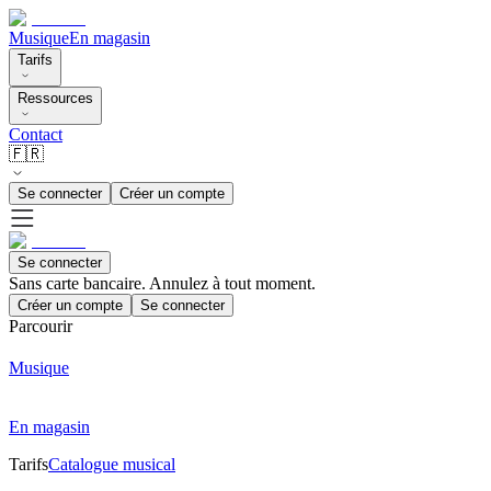
Musique
En magasin
Tarifs
Ressources
Contact
🇫🇷
Se connecter
Créer un compte
Se connecter
Sans carte bancaire. Annulez à tout moment.
Créer un compte
Se connecter
Parcourir
Musique
En magasin
Tarifs
Catalogue musical