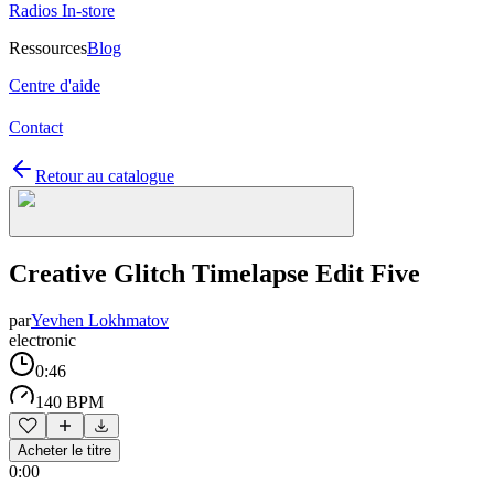
Radios In-store
Ressources
Blog
Centre d'aide
Contact
Retour au catalogue
Creative Glitch Timelapse Edit Five
par
Yevhen Lokhmatov
electronic
0:46
140 BPM
Acheter le titre
0:00