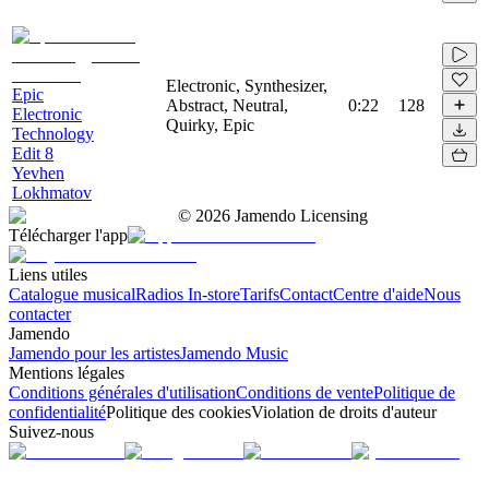
Electronic, Synthesizer,
Epic
Abstract, Neutral,
0:22
128
Electronic
Quirky, Epic
Technology
Edit 8
Yevhen
Lokhmatov
©
2026
Jamendo Licensing
Télécharger l'app
Liens utiles
Catalogue musical
Radios In-store
Tarifs
Contact
Centre d'aide
Nous
contacter
Jamendo
Jamendo pour les artistes
Jamendo Music
Mentions légales
Conditions générales d'utilisation
Conditions de vente
Politique de
confidentialité
Politique des cookies
Violation de droits d'auteur
Suivez-nous