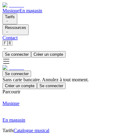
Musique
En magasin
Tarifs
Ressources
Contact
🇫🇷
Se connecter
Créer un compte
Se connecter
Sans carte bancaire. Annulez à tout moment.
Créer un compte
Se connecter
Parcourir
Musique
En magasin
Tarifs
Catalogue musical