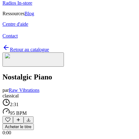
Radios In-store
Ressources
Blog
Centre d'aide
Contact
Retour au catalogue
Nostalgic Piano
par
Raw Vibrations
classical
2:31
95 BPM
Acheter le titre
0:00