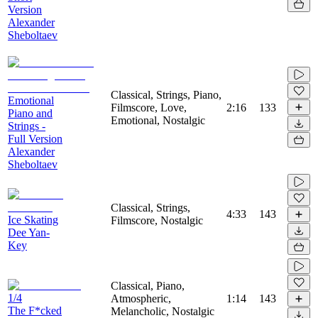
Version
Alexander
Sheboltaev
Classical, Strings, Piano,
Emotional
Filmscore, Love,
2:16
133
Piano and
Emotional, Nostalgic
Strings -
Full Version
Alexander
Sheboltaev
Classical, Strings,
4:33
143
Ice Skating
Filmscore, Nostalgic
Dee Yan-
Key
Classical, Piano,
1/4
Atmospheric,
1:14
143
The F*cked
Melancholic, Nostalgic