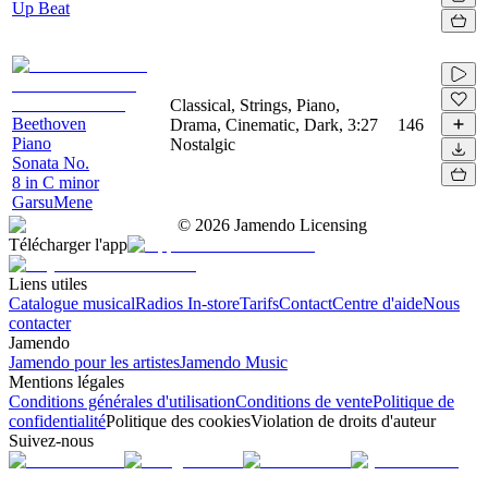
Up Beat
Classical, Strings, Piano,
Beethoven
Drama, Cinematic, Dark,
3:27
146
Piano
Nostalgic
Sonata No.
8 in C minor
GarsuMene
©
2026
Jamendo Licensing
Télécharger l'app
Liens utiles
Catalogue musical
Radios In-store
Tarifs
Contact
Centre d'aide
Nous
contacter
Jamendo
Jamendo pour les artistes
Jamendo Music
Mentions légales
Conditions générales d'utilisation
Conditions de vente
Politique de
confidentialité
Politique des cookies
Violation de droits d'auteur
Suivez-nous