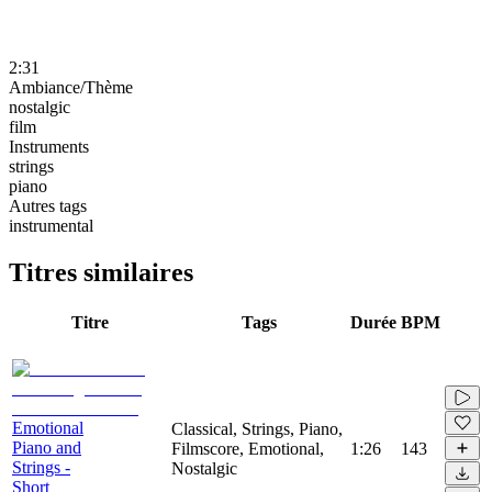
2:31
Ambiance/Thème
nostalgic
film
Instruments
strings
piano
Autres tags
instrumental
Titres similaires
Titre
Tags
Durée
BPM
Emotional
Classical, Strings, Piano,
Piano and
Filmscore, Emotional,
1:26
143
Strings -
Nostalgic
Short