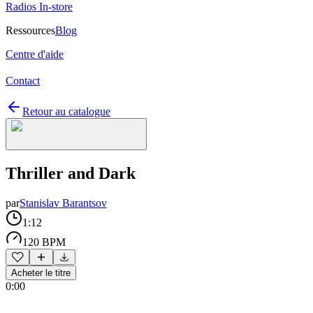
Radios In-store
Ressources
Blog
Centre d'aide
Contact
Retour au catalogue
Thriller and Dark
par
Stanislav Barantsov
1:12
120 BPM
Acheter le titre
0:00