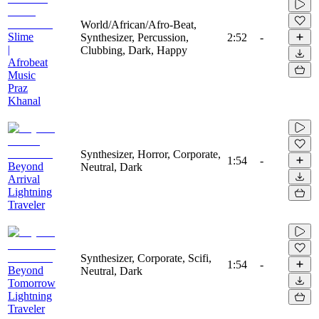
World/African/Afro-Beat,
Slime
Synthesizer, Percussion,
2:52
-
|
Clubbing, Dark, Happy
Afrobeat
Music
Praz
Khanal
Synthesizer, Horror, Corporate,
1:54
-
Beyond
Neutral, Dark
Arrival
Lightning
Traveler
Synthesizer, Corporate, Scifi,
1:54
-
Beyond
Neutral, Dark
Tomorrow
Lightning
Traveler