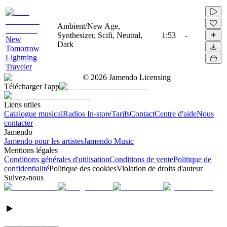
Ambient/New Age,
Synthesizer, Scifi, Neutral,
1:53
-
New
Dark
Tomorrow
Lightning
Traveler
©
2026
Jamendo Licensing
Télécharger l'app
Liens utiles
Catalogue musical
Radios In-store
Tarifs
Contact
Centre d'aide
Nous
contacter
Jamendo
Jamendo pour les artistes
Jamendo Music
Mentions légales
Conditions générales d'utilisation
Conditions de vente
Politique de
confidentialité
Politique des cookies
Violation de droits d'auteur
Suivez-nous