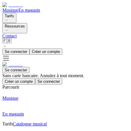
Musique
En magasin
Tarifs
Ressources
Contact
🇫🇷
Se connecter
Créer un compte
Se connecter
Sans carte bancaire. Annulez à tout moment.
Créer un compte
Se connecter
Parcourir
Musique
En magasin
Tarifs
Catalogue musical