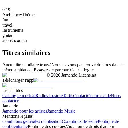
0:19
Ambiance/Thème
fun
travel
Instruments
guitar
acousticguitar
Titres similaires
Aucun titre similaire trouvé
Nous n'avons pas trouvé de titres dans la
même ambiance. Essayez de parcourir le catalogue.
©
2026
Jamendo Licensing
Télécharger l'app
Liens utiles
Catalogue musical
Radios In-store
Tarifs
Contact
Centre d'aide
Nous
contacter
Jamendo
Jamendo pour les artistes
Jamendo Music
Mentions légales
Conditions générales d'utilisation
Conditions de vente
Politique de
confidentialité
Politique des cookies
Violation de droits d'auteur