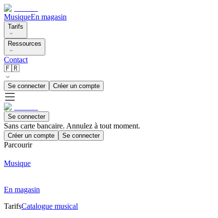
Musique
En magasin
Tarifs
Ressources
Contact
🇫🇷
Se connecter
Créer un compte
Se connecter
Sans carte bancaire. Annulez à tout moment.
Créer un compte
Se connecter
Parcourir
Musique
En magasin
Tarifs
Catalogue musical