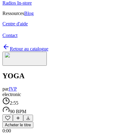
Radios In-store
Ressources
Blog
Centre d'aide
Contact
Retour au catalogue
YOGA
par
JVP
electronic
2:55
90 BPM
Acheter le titre
0:00