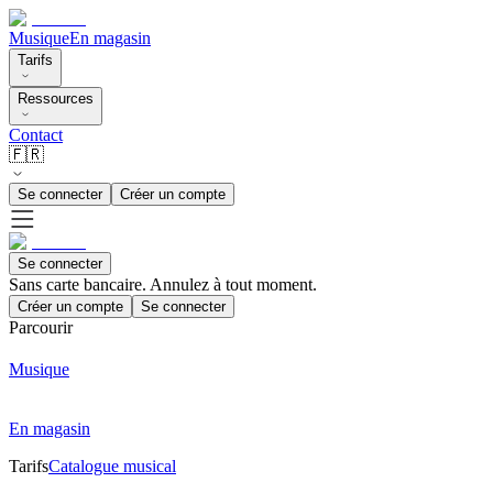
Musique
En magasin
Tarifs
Ressources
Contact
🇫🇷
Se connecter
Créer un compte
Se connecter
Sans carte bancaire. Annulez à tout moment.
Créer un compte
Se connecter
Parcourir
Musique
En magasin
Tarifs
Catalogue musical