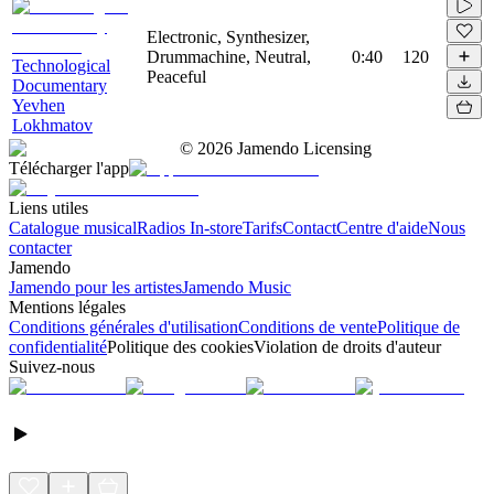
Electronic, Synthesizer,
Drummachine, Neutral,
0:40
120
Technological
Peaceful
Documentary
Yevhen
Lokhmatov
©
2026
Jamendo Licensing
Télécharger l'app
Liens utiles
Catalogue musical
Radios In-store
Tarifs
Contact
Centre d'aide
Nous
contacter
Jamendo
Jamendo pour les artistes
Jamendo Music
Mentions légales
Conditions générales d'utilisation
Conditions de vente
Politique de
confidentialité
Politique des cookies
Violation de droits d'auteur
Suivez-nous