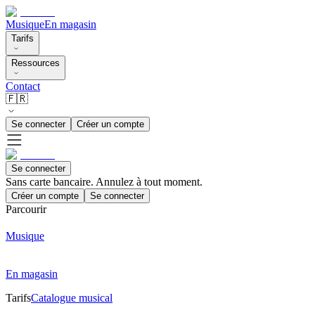
Musique
En magasin
Tarifs
Ressources
Contact
🇫🇷
Se connecter
Créer un compte
Se connecter
Sans carte bancaire. Annulez à tout moment.
Créer un compte
Se connecter
Parcourir
Musique
En magasin
Tarifs
Catalogue musical