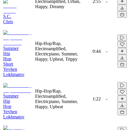
Electroamplified, Urban,
2:55
-
Happy, Dreamy
S.C.
Chris
Hip-Hop/Rap,
Summer
Electroamplified,
0:44
-
Hip
Electricpiano, Summer,
Hop
Happy, Upbeat, Trippy
Short
Yevhen
Lokhmatov
Hip-Hop/Rap,
Summer
Electroamplified,
1:22
-
Hip
Electricpiano, Summer,
Hop
Happy, Upbeat
Yevhen
Lokhmatov