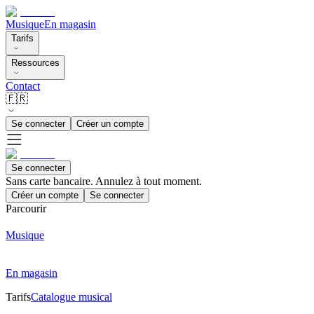
Musique
En magasin
Tarifs
Ressources
Contact
🇫🇷
Se connecter
Créer un compte
Se connecter
Sans carte bancaire. Annulez à tout moment.
Créer un compte
Se connecter
Parcourir
Musique
En magasin
Tarifs
Catalogue musical