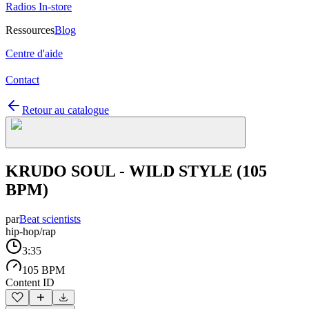
Radios In-store
Ressources
Blog
Centre d'aide
Contact
Retour au catalogue
KRUDO SOUL - WILD STYLE (105
BPM)
par
Beat scientists
hip-hop/rap
3:35
105 BPM
Content ID