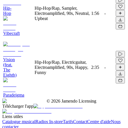
Hip-
Hip-Hop/Rap, Sampler,
Hop
Electroamplified, 90s, Neutral,
1:56
-
Upbeat
Vibecraft
Vision
Hip-Hop/Rap, Electricguitar,
(feat.
Electroamplified, 90s, Happy,
2:35
-
The
Funny
Eighth)
Paradeigma
©
2026
Jamendo Licensing
Télécharger l'app
Liens utiles
Catalogue musical
Radios In-store
Tarifs
Contact
Centre d'aide
Nous
contacter