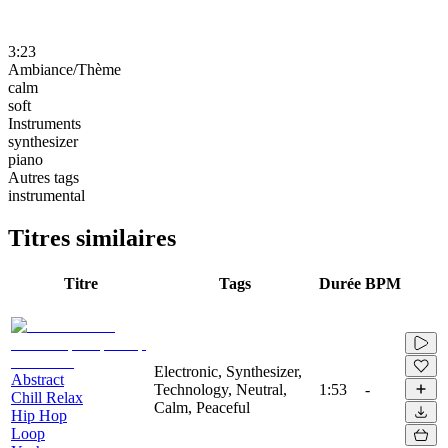
3:23
Ambiance/Thème
calm
soft
Instruments
synthesizer
piano
Autres tags
instrumental
Titres similaires
Titre
Tags
Durée
BPM
Electronic, Synthesizer,
Abstract
Technology, Neutral,
1:53
-
Chill Relax
Calm, Peaceful
Hip Hop
Loop