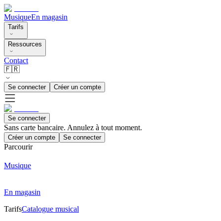
Musique
En magasin
Tarifs
Ressources
Contact
🇫🇷
Se connecter
Créer un compte
Se connecter
Sans carte bancaire. Annulez à tout moment.
Créer un compte
Se connecter
Parcourir
Musique
En magasin
Tarifs
Catalogue musical