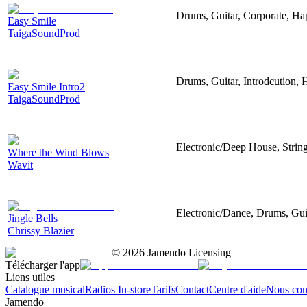
Drums, Guitar, Corporate, H
Easy Smile
TaigaSoundProd
Drums, Guitar, Introdcution,
Easy Smile Intro2
TaigaSoundProd
Electronic/Deep House, String
Where the Wind Blows
Wavit
Electronic/Dance, Drums, Gui
Jingle Bells
Chrissy Blazier
©
2026
Jamendo Licensing
Télécharger l'app
Liens utiles
Catalogue musical
Radios In-store
Tarifs
Contact
Centre d'aide
Nous con
Jamendo