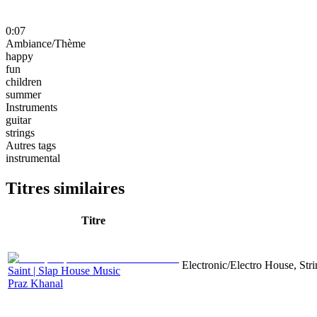
0:07
Ambiance/Thème
happy
fun
children
summer
Instruments
guitar
strings
Autres tags
instrumental
Titres similaires
Titre
Electronic/Electro House, Str
Saint | Slap House Music
Praz Khanal