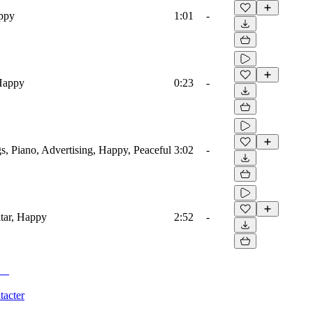
appy
1:01
-
 Happy
0:23
-
s, Piano, Advertising, Happy, Peaceful
3:02
-
tar, Happy
2:52
-
tacter