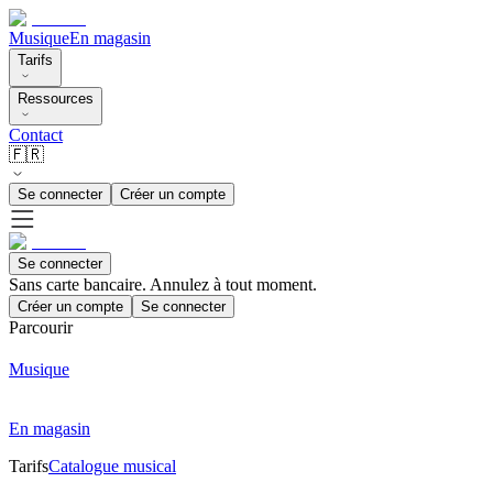
Musique
En magasin
Tarifs
Ressources
Contact
🇫🇷
Se connecter
Créer un compte
Se connecter
Sans carte bancaire. Annulez à tout moment.
Créer un compte
Se connecter
Parcourir
Musique
En magasin
Tarifs
Catalogue musical