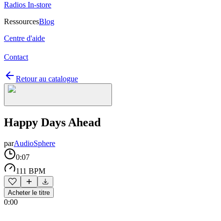
Radios In-store
Ressources
Blog
Centre d'aide
Contact
Retour au catalogue
Happy Days Ahead
par
AudioSphere
0:07
111 BPM
Acheter le titre
0:00