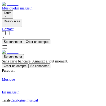
Musique
En magasin
Tarifs
Ressources
Contact
🇫🇷
Se connecter
Créer un compte
Se connecter
Sans carte bancaire. Annulez à tout moment.
Créer un compte
Se connecter
Parcourir
Musique
En magasin
Tarifs
Catalogue musical