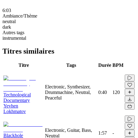
6:03
Ambiance/Thème
neutral
dark
Autres tags
instrumental
Titres similaires
Titre
Tags
Durée
BPM
Electronic, Synthesizer,
Drummachine, Neutral,
0:40
120
Technological
Peaceful
Documentary
Yevhen
Lokhmatov
Electronic, Guitar, Bass,
1:57
-
Blackhole
Neutral