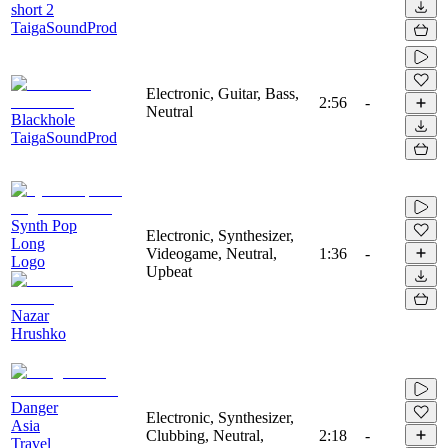
short 2
TaigaSoundProd
Electronic, Guitar, Bass,
2:56
-
Neutral
Blackhole
TaigaSoundProd
Synth Pop
Electronic, Synthesizer,
Long
Videogame, Neutral,
1:36
-
Logo
Upbeat
Nazar
Hrushko
Danger
Electronic, Synthesizer,
Asia
Clubbing, Neutral,
2:18
-
Travel