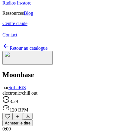
Radios In-store
Ressources
Blog
Centre d'aide
Contact
Retour au catalogue
Moonbase
par
SoLaRiS
electronic/chill out
3:29
120 BPM
Acheter le titre
0:00