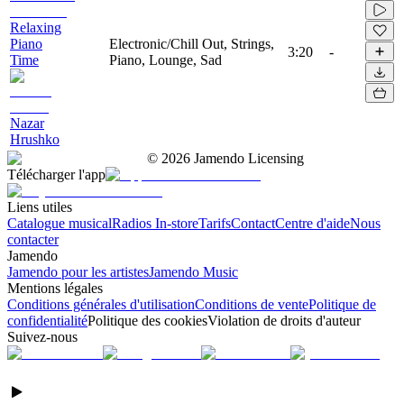
Relaxing
Piano
Electronic/Chill Out, Strings,
3:20
-
Time
Piano, Lounge, Sad
Nazar
Hrushko
©
2026
Jamendo Licensing
Télécharger l'app
Liens utiles
Catalogue musical
Radios In-store
Tarifs
Contact
Centre d'aide
Nous
contacter
Jamendo
Jamendo pour les artistes
Jamendo Music
Mentions légales
Conditions générales d'utilisation
Conditions de vente
Politique de
confidentialité
Politique des cookies
Violation de droits d'auteur
Suivez-nous