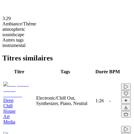
3:29
Ambiance/Thème
atmospheric
soundscape
Autres tags
instrumental
Titres similaires
Titre
Tags
Durée
BPM
Electronic/Chill Out,
Deep
1:26
-
Synthesizer, Piano, Neutral
Chill
House
Art
Media