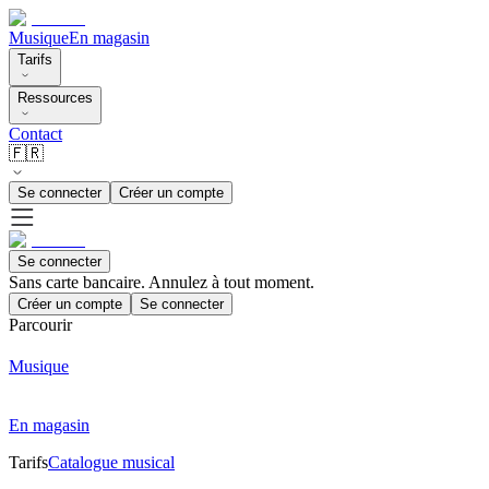
Musique
En magasin
Tarifs
Ressources
Contact
🇫🇷
Se connecter
Créer un compte
Se connecter
Sans carte bancaire. Annulez à tout moment.
Créer un compte
Se connecter
Parcourir
Musique
En magasin
Tarifs
Catalogue musical