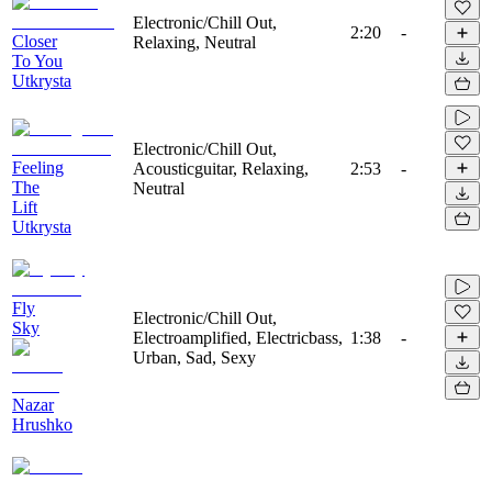
Electronic/Chill Out,
2:20
-
Closer
Relaxing, Neutral
To You
Utkrysta
Electronic/Chill Out,
Feeling
Acousticguitar, Relaxing,
2:53
-
The
Neutral
Lift
Utkrysta
Fly
Electronic/Chill Out,
Sky
Electroamplified, Electricbass,
1:38
-
Urban, Sad, Sexy
Nazar
Hrushko