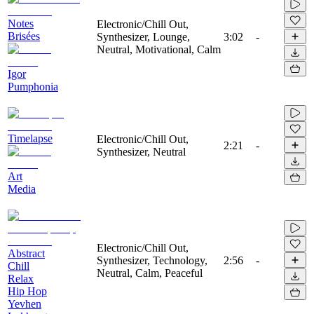
Notes
Electronic/Chill Out,
Brisées
Synthesizer, Lounge,
3:02
-
Neutral, Motivational, Calm
Igor
Pumphonia
Timelapse
Electronic/Chill Out,
2:21
-
Synthesizer, Neutral
Art
Media
Electronic/Chill Out,
Abstract
Synthesizer, Technology,
2:56
-
Chill
Neutral, Calm, Peaceful
Relax
Hip Hop
Yevhen