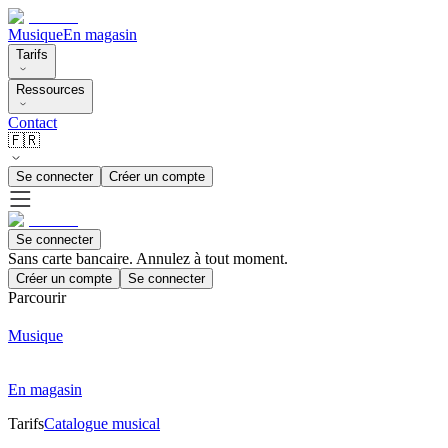
Musique
En magasin
Tarifs
Ressources
Contact
🇫🇷
Se connecter
Créer un compte
Se connecter
Sans carte bancaire. Annulez à tout moment.
Créer un compte
Se connecter
Parcourir
Musique
En magasin
Tarifs
Catalogue musical