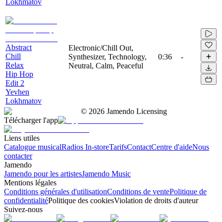
Lokhmatov
Abstract
Electronic/Chill Out,
Chill
Synthesizer, Technology,
0:36
-
Relax
Neutral, Calm, Peaceful
Hip Hop
Edit 2
Yevhen
Lokhmatov
©
2026
Jamendo Licensing
Télécharger l'app
Liens utiles
Catalogue musical
Radios In-store
Tarifs
Contact
Centre d'aide
Nous
contacter
Jamendo
Jamendo pour les artistes
Jamendo Music
Mentions légales
Conditions générales d'utilisation
Conditions de vente
Politique de
confidentialité
Politique des cookies
Violation de droits d'auteur
Suivez-nous