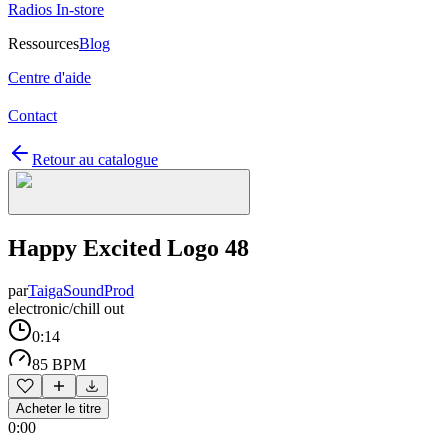
Radios In-store
Ressources
Blog
Centre d'aide
Contact
Retour au catalogue
Happy Excited Logo 48
par
TaigaSoundProd
electronic/chill out
0:14
85 BPM
Acheter le titre
0:00