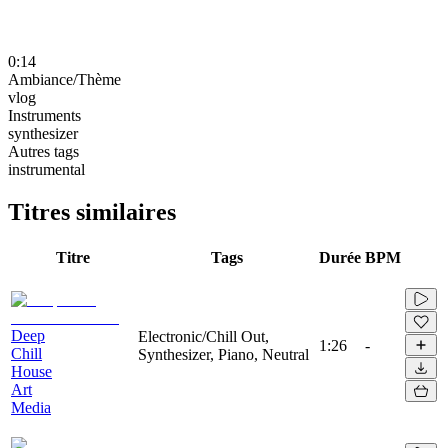
0:14
Ambiance/Thème
vlog
Instruments
synthesizer
Autres tags
instrumental
Titres similaires
Titre
Tags
Durée
BPM
Deep
Electronic/Chill Out,
1:26
-
Chill
Synthesizer, Piano, Neutral
House
Art
Media