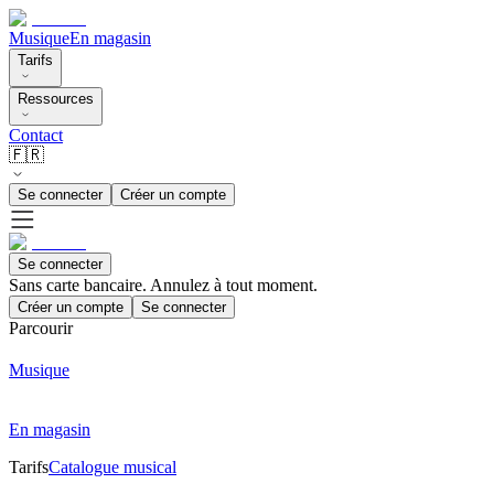
Musique
En magasin
Tarifs
Ressources
Contact
🇫🇷
Se connecter
Créer un compte
Se connecter
Sans carte bancaire. Annulez à tout moment.
Créer un compte
Se connecter
Parcourir
Musique
En magasin
Tarifs
Catalogue musical