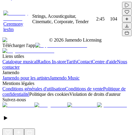
Strings, Acousticguitar,
2:45
104
Cinematic, Corporate, Tender
Ceremony
lesfm
©
2026
Jamendo Licensing
Télécharger l'app
Liens utiles
Catalogue musical
Radios In-store
Tarifs
Contact
Centre d'aide
Nous
contacter
Jamendo
Jamendo pour les artistes
Jamendo Music
Mentions légales
Conditions générales d'utilisation
Conditions de vente
Politique de
confidentialité
Politique des cookies
Violation de droits d'auteur
Suivez-nous