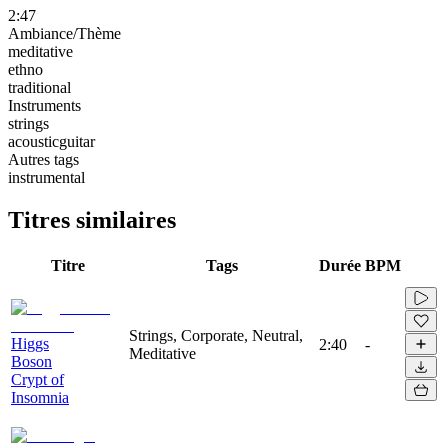
2:47
Ambiance/Thème
meditative
ethno
traditional
Instruments
strings
acousticguitar
Autres tags
instrumental
Titres similaires
Titre
Tags
Durée
BPM
Strings, Corporate, Neutral,
Higgs
2:40
-
Meditative
Boson
Crypt of
Insomnia