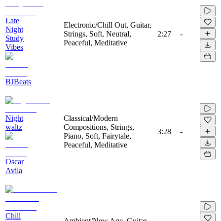
Late
Electronic/Chill Out, Guitar,
Night
Strings, Soft, Neutral,
2:27
-
Study
Peaceful, Meditative
Vibes
BJBeats
Night
Classical/Modern
waltz
Compositions, Strings,
3:28
-
Piano, Soft, Fairytale,
Peaceful, Meditative
Oscar
Avila
Chill
Ambient/New Age, Guitar,