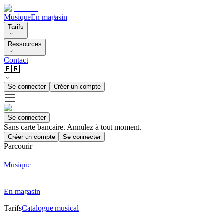
Musique
En magasin
Tarifs
Ressources
Contact
🇫🇷
Se connecter
Créer un compte
Se connecter
Sans carte bancaire. Annulez à tout moment.
Créer un compte
Se connecter
Parcourir
Musique
En magasin
Tarifs
Catalogue musical