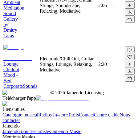
Ambient
Strings, Soundscape,
2:06
-
Meditation
Relaxing, Meditative
Sound
Gallery
by
Dmitry
Taras
Electronic/Chill Out, Guitar,
Lounge
Strings, Lounge, Relaxing,
2:20
-
Chillout
Meditative
Mood -
Bed
CorporateSounds
©
2026
Jamendo Licensing
Télécharger l'app
Liens utiles
Catalogue musical
Radios In-store
Tarifs
Contact
Centre d'aide
Nous
contacter
Jamendo
Jamendo pour les artistes
Jamendo Music
Mentions légales