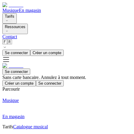
Musique
En magasin
Tarifs
Ressources
Contact
🇫🇷
Se connecter
Créer un compte
Se connecter
Sans carte bancaire. Annulez à tout moment.
Créer un compte
Se connecter
Parcourir
Musique
En magasin
Tarifs
Catalogue musical