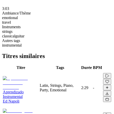
3:03
Ambiance/Thème
emotional
travel
Instruments
strings
classicalguitar
Autres tags
instrumental
Titres similaires
Titre
Tags
Durée
BPM
Latin, Strings, Piano,
2:29
-
Party, Emotional
Aprendizado
Instrumental
Ed Napoli