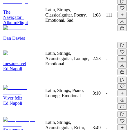
Latin, Strings,
The
Classicalguitar, Poetry,
1:08
111
Navigator -
Emotional, Sad
Album/Flight
Dan Davies
Latin, Strings,
Acousticguitar, Lounge,
2:53
-
Inesquecivel
Emotional
Ed Napoli
Latin, Strings, Piano,
3:10
-
Lounge, Emotional
Viver feliz
Ed Napoli
Latin, Strings,
Acousticguitar, Retro,
3:49
-
So quero a