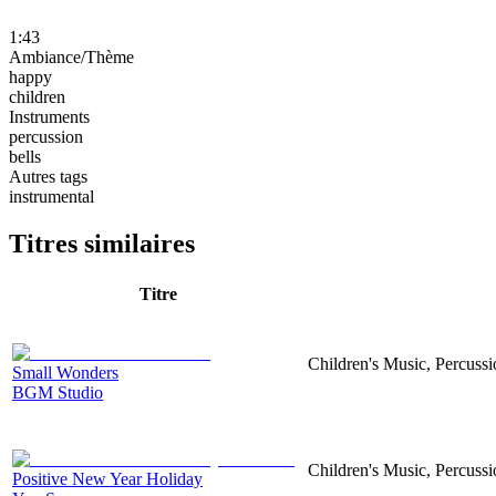
1:43
Ambiance/Thème
happy
children
Instruments
percussion
bells
Autres tags
instrumental
Titres similaires
Titre
Children's Music, Percuss
Small Wonders
BGM Studio
Children's Music, Percussi
Positive New Year Holiday