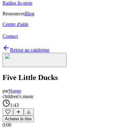
Radios In-store
Ressources
Blog
Centre d'aide
Contact
Retour au catalogue
Five Little Ducks
par
Nargo
children's music
1:43
Acheter le titre
0:00