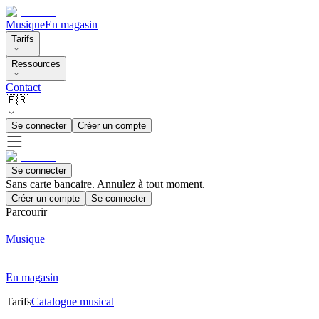
Musique
En magasin
Tarifs
Ressources
Contact
🇫🇷
Se connecter
Créer un compte
Se connecter
Sans carte bancaire. Annulez à tout moment.
Créer un compte
Se connecter
Parcourir
Musique
En magasin
Tarifs
Catalogue musical