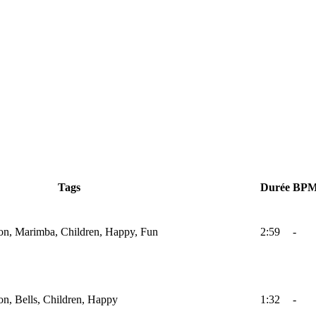
Tags
Durée
BP
ion, Marimba, Children, Happy, Fun
2:59
-
on, Bells, Children, Happy
1:32
-