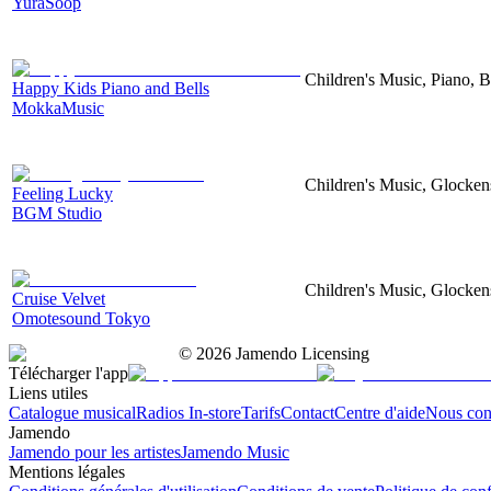
YuraSoop
Children's Music, Piano, B
Happy Kids Piano and Bells
MokkaMusic
Children's Music, Glocken
Feeling Lucky
BGM Studio
Children's Music, Glockens
Cruise Velvet
Omotesound Tokyo
©
2026
Jamendo Licensing
Télécharger l'app
Liens utiles
Catalogue musical
Radios In-store
Tarifs
Contact
Centre d'aide
Nous con
Jamendo
Jamendo pour les artistes
Jamendo Music
Mentions légales