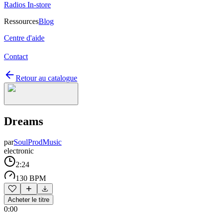
Radios In-store
Ressources
Blog
Centre d'aide
Contact
Retour au catalogue
Dreams
par
SoulProdMusic
electronic
2:24
130 BPM
Acheter le titre
0:00