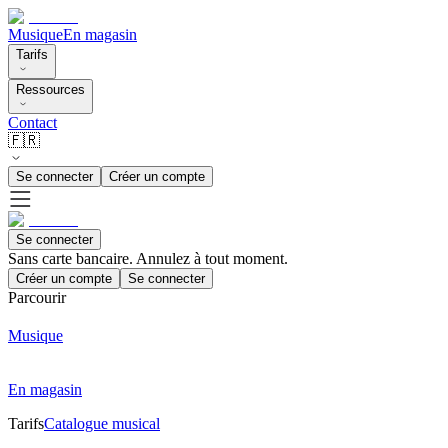
Musique
En magasin
Tarifs
Ressources
Contact
🇫🇷
Se connecter
Créer un compte
Se connecter
Sans carte bancaire. Annulez à tout moment.
Créer un compte
Se connecter
Parcourir
Musique
En magasin
Tarifs
Catalogue musical