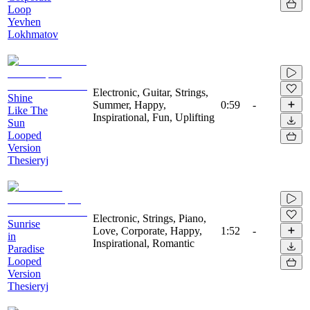
Loop
Yevhen
Lokhmatov
Electronic, Guitar, Strings,
Shine
Summer, Happy,
0:59
-
Like The
Inspirational, Fun, Uplifting
Sun
Looped
Version
Thesieryj
Electronic, Strings, Piano,
Sunrise
Love, Corporate, Happy,
1:52
-
in
Inspirational, Romantic
Paradise
Looped
Version
Thesieryj