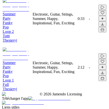
Summer
Electronic, Guitar, Strings,
Party
Summer, Happy,
0:33
-
Funky
Inspirational, Fun, Exciting
Pop
Loop 2
Tutti
Thesieryj
Summer
Electronic, Guitar, Strings,
Party
Summer, Happy,
2:12
-
Funky
Inspirational, Fun, Exciting
Pop
Loop 1
Full
Thesieryj
©
2026
Jamendo Licensing
Télécharger l'app
Liens utiles