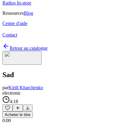
Radios In-store
Ressources
Blog
Centre d'aide
Contact
Retour au catalogue
Sad
par
Kirill Kharchenko
electronic
4:18
Acheter le titre
0:00