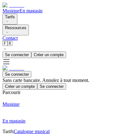
Musique
En magasin
Tarifs
Ressources
Contact
🇫🇷
Se connecter
Créer un compte
Se connecter
Sans carte bancaire. Annulez à tout moment.
Créer un compte
Se connecter
Parcourir
Musique
En magasin
Tarifs
Catalogue musical