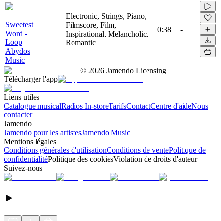
Electronic, Strings, Piano,
Sweetest
Filmscore, Film,
0:38
-
Word -
Inspirational, Melancholic,
Loop
Romantic
Abydos
Music
©
2026
Jamendo Licensing
Télécharger l'app
Liens utiles
Catalogue musical
Radios In-store
Tarifs
Contact
Centre d'aide
Nous
contacter
Jamendo
Jamendo pour les artistes
Jamendo Music
Mentions légales
Conditions générales d'utilisation
Conditions de vente
Politique de
confidentialité
Politique des cookies
Violation de droits d'auteur
Suivez-nous