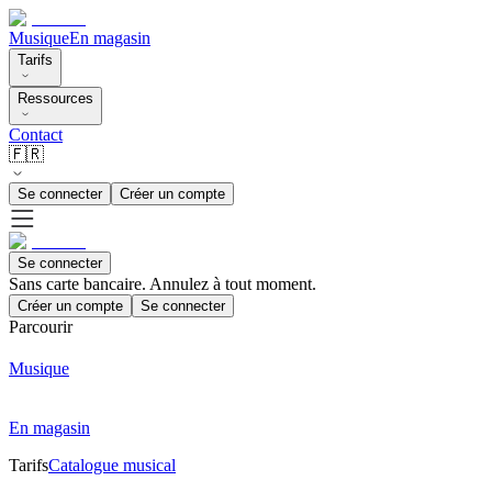
Musique
En magasin
Tarifs
Ressources
Contact
🇫🇷
Se connecter
Créer un compte
Se connecter
Sans carte bancaire. Annulez à tout moment.
Créer un compte
Se connecter
Parcourir
Musique
En magasin
Tarifs
Catalogue musical