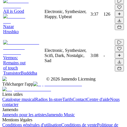
All is Good
Electronic, Synthesizer,
3:37
126
Happy, Upbeat
Nazar
Hrushko
Electronic, Synthesizer,
Scifi, Dark, Nostalgic,
3:08
-
Vermos:
Sad
Remains out
of touch
TransistorBudddha
©
2026
Jamendo Licensing
Télécharger l'app
Liens utiles
Catalogue musical
Radios In-store
Tarifs
Contact
Centre d'aide
Nous
contacter
Jamendo
Jamendo pour les artistes
Jamendo Music
Mentions légales
Conditions générales d'utilisation
Conditions de vente
Politique de