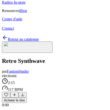
Radios In-store
Ressources
Blog
Centre d'aide
Contact
Retour au catalogue
Retro Synthwave
par
FantomStudio
electronic
2:15
117 BPM
Acheter le titre
0:00