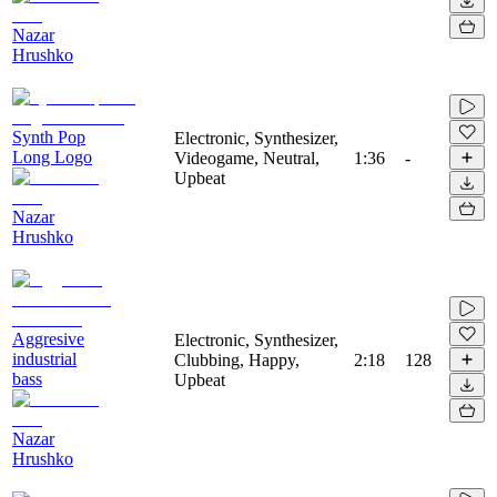
Nazar
Hrushko
Synth Pop
Electronic, Synthesizer,
Long Logo
Videogame, Neutral,
1:36
-
Upbeat
Nazar
Hrushko
Aggresive
Electronic, Synthesizer,
industrial
Clubbing, Happy,
2:18
128
bass
Upbeat
Nazar
Hrushko