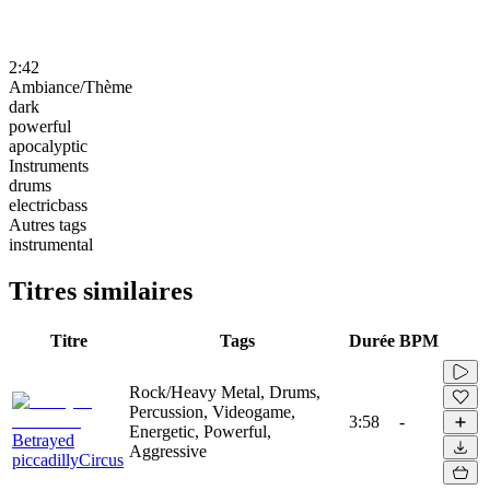
2:42
Ambiance/Thème
dark
powerful
apocalyptic
Instruments
drums
electricbass
Autres tags
instrumental
Titres similaires
Titre
Tags
Durée
BPM
Rock/Heavy Metal, Drums,
Percussion, Videogame,
3:58
-
Energetic, Powerful,
Betrayed
Aggressive
piccadillyCircus