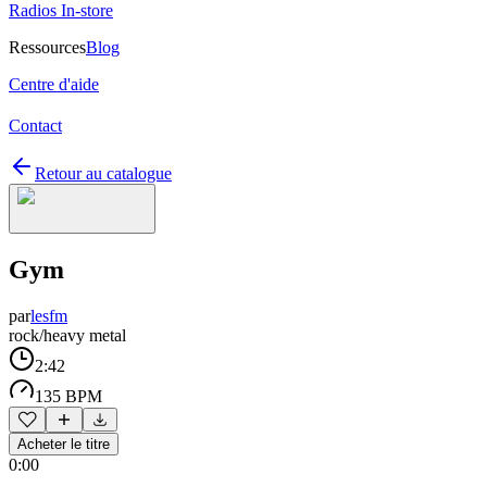
Radios In-store
Ressources
Blog
Centre d'aide
Contact
Retour au catalogue
Gym
par
lesfm
rock/heavy metal
2:42
135 BPM
Acheter le titre
0:00