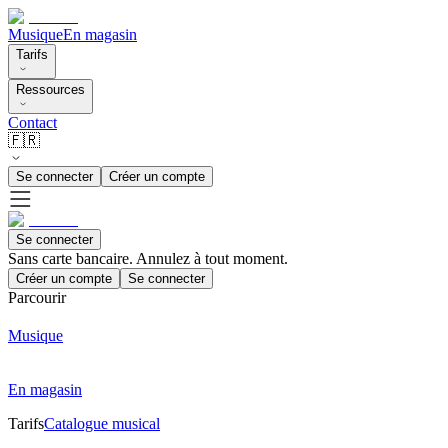
Musique
En magasin
Tarifs
Ressources
Contact
🇫🇷
Se connecter
Créer un compte
Se connecter
Sans carte bancaire. Annulez à tout moment.
Créer un compte
Se connecter
Parcourir
Musique
En magasin
Tarifs
Catalogue musical