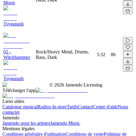
Moon
Tsyganash
02 -
Rock/Heavy Metal, Drums,
5:32
86
Witchhammer
Bass, Dark
Tsyganash
©
2026
Jamendo Licensing
Télécharger l'app
Liens utiles
Catalogue musical
Radios In-store
Tarifs
Contact
Centre d'aide
Nous
contacter
Jamendo
Jamendo pour les artistes
Jamendo Music
Mentions légales
Conditions générales d'utilisation
Conditions de vente
Politique de