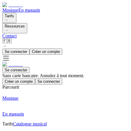
Musique
En magasin
Tarifs
Ressources
Contact
🇫🇷
Se connecter
Créer un compte
Se connecter
Sans carte bancaire. Annulez à tout moment.
Créer un compte
Se connecter
Parcourir
Musique
En magasin
Tarifs
Catalogue musical