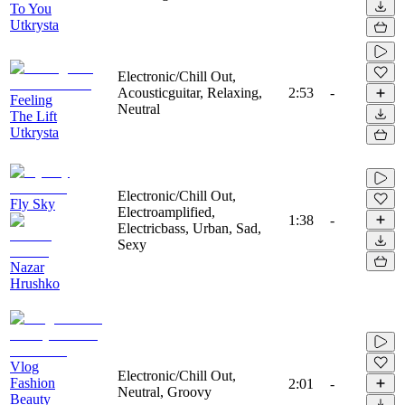
To You
Utkrysta
Electronic/Chill Out,
Acousticguitar, Relaxing,
2:53
-
Feeling
Neutral
The Lift
Utkrysta
Electronic/Chill Out,
Fly Sky
Electroamplified,
1:38
-
Electricbass, Urban, Sad,
Sexy
Nazar
Hrushko
Vlog
Electronic/Chill Out,
Fashion
2:01
-
Neutral, Groovy
Beauty