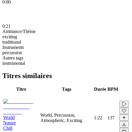
0:00
0:21
Ambiance/Thème
exciting
traditional
Instruments
percussion
Autres tags
instrumental
Titres similaires
Titre
Tags
Durée
BPM
World, Percussion,
World
1:22
137
Atmospheric, Exciting
Nature
Chill