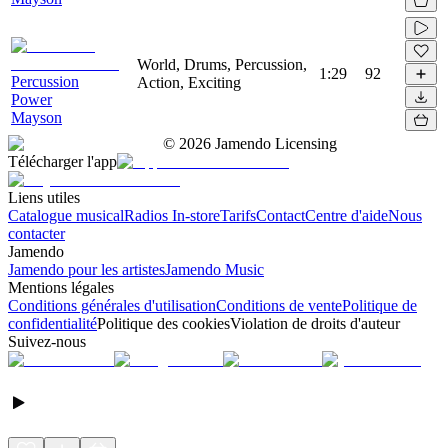
World, Drums, Percussion,
1:29
92
Percussion
Action, Exciting
Power
Mayson
©
2026
Jamendo Licensing
Télécharger l'app
Liens utiles
Catalogue musical
Radios In-store
Tarifs
Contact
Centre d'aide
Nous
contacter
Jamendo
Jamendo pour les artistes
Jamendo Music
Mentions légales
Conditions générales d'utilisation
Conditions de vente
Politique de
confidentialité
Politique des cookies
Violation de droits d'auteur
Suivez-nous