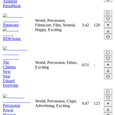
Ambient
PimaMusic
World, Percussion,
Natawara
Filmscore, Film, Neutral,
3:42
120
Happy, Exciting
BDKSonic
The
World, Percussion, Ethno,
0:51
-
Chinese
Exciting
New
Year
Eduard
Perelyhin
World, Percussion, Claps,
0:47
123
Percussion
Advertising, Exciting
Power
Mayson