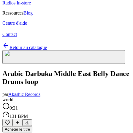
Radios In-store
Ressources
Blog
Centre d'aide
Contact
Retour au catalogue
Arabic Darbuka Middle East Belly Dance
Drums loop
par
Akashic Records
world
0:21
131 BPM
Acheter le titre