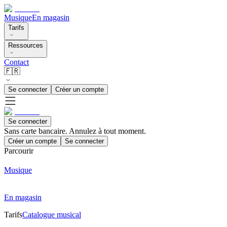
Musique
En magasin
Tarifs
Ressources
Contact
🇫🇷
Se connecter
Créer un compte
Se connecter
Sans carte bancaire. Annulez à tout moment.
Créer un compte
Se connecter
Parcourir
Musique
En magasin
Tarifs
Catalogue musical