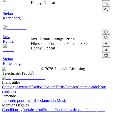
Happy, Upbeat
Stefan
Kartenberg
Jazz
Jazz, Drums, Strings, Piano,
Runner
Filmscore, Corporate, Film,
3:37
-
Happy, Upbeat
Stefan
Kartenberg
©
2026
Jamendo Licensing
Télécharger l'app
Liens utiles
Catalogue musical
Radios In-store
Tarifs
Contact
Centre d'aide
Nous
contacter
Jamendo
Jamendo pour les artistes
Jamendo Music
Mentions légales
Conditions générales d'utilisation
Conditions de vente
Politique de