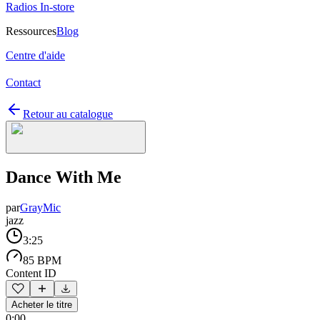
Radios In-store
Ressources
Blog
Centre d'aide
Contact
Retour au catalogue
Dance With Me
par
GrayMic
jazz
3:25
85 BPM
Content ID
Acheter le titre
0:00