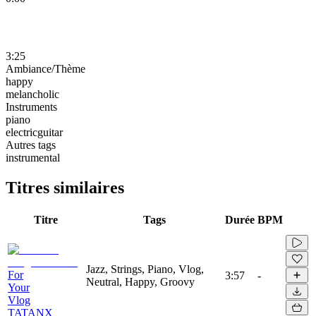
3:25
Ambiance/Thème
happy
melancholic
Instruments
piano
electricguitar
Autres tags
instrumental
Titres similaires
Titre
Tags
Durée
BPM
Jazz, Strings, Piano, Vlog,
For
3:57
-
Neutral, Happy, Groovy
Your
Vlog
TATANX