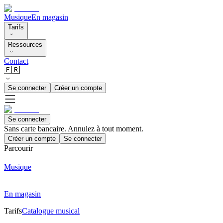
Musique
En magasin
Tarifs
Ressources
Contact
🇫🇷
Se connecter
Créer un compte
Se connecter
Sans carte bancaire. Annulez à tout moment.
Créer un compte
Se connecter
Parcourir
Musique
En magasin
Tarifs
Catalogue musical