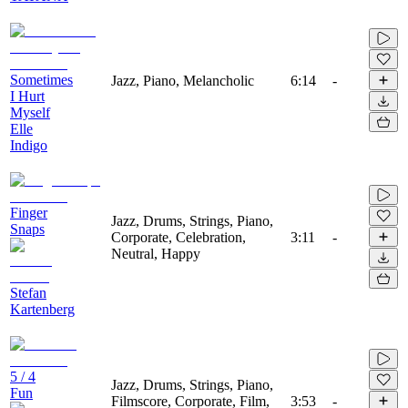
Sometimes
Jazz, Piano, Melancholic
6:14
-
I Hurt
Myself
Elle
Indigo
Finger
Jazz, Drums, Strings, Piano,
Snaps
Corporate, Celebration,
3:11
-
Neutral, Happy
Stefan
Kartenberg
5 / 4
Jazz, Drums, Strings, Piano,
Fun
Filmscore, Corporate, Film,
3:53
-