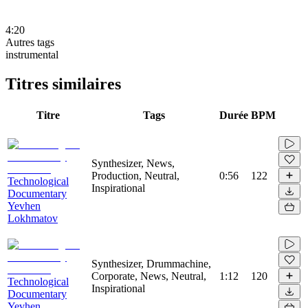
4:20
Autres tags
instrumental
Titres similaires
Titre
Tags
Durée
BPM
Synthesizer, News,
Production, Neutral,
0:56
122
Technological
Inspirational
Documentary
Yevhen
Lokhmatov
Synthesizer, Drummachine,
Corporate, News, Neutral,
1:12
120
Technological
Inspirational
Documentary
Yevhen