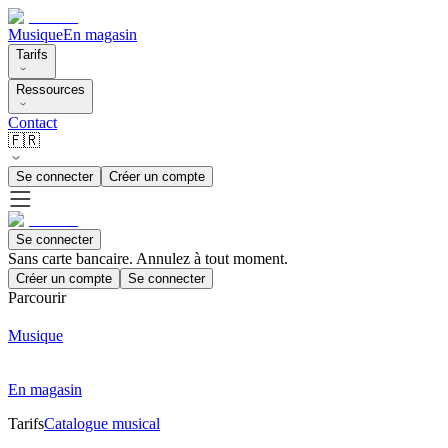
Musique
En magasin
Tarifs
Ressources
Contact
🇫🇷
Se connecter
Créer un compte
Se connecter
Sans carte bancaire. Annulez à tout moment.
Créer un compte
Se connecter
Parcourir
Musique
En magasin
Tarifs
Catalogue musical