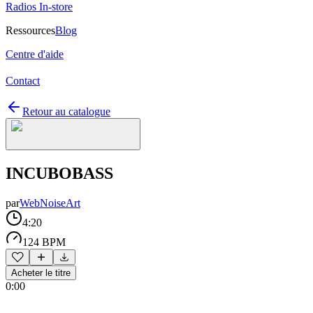
Radios In-store
Ressources
Blog
Centre d'aide
Contact
Retour au catalogue
INCUBOBASS
par
WebNoiseArt
4:20
124 BPM
Acheter le titre
0:00