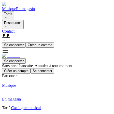
Musique
En magasin
Tarifs
Ressources
Contact
🇫🇷
Se connecter
Créer un compte
Se connecter
Sans carte bancaire. Annulez à tout moment.
Créer un compte
Se connecter
Parcourir
Musique
En magasin
Tarifs
Catalogue musical