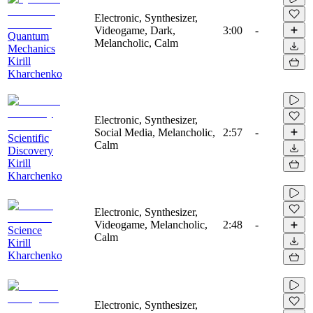
Electronic, Synthesizer,
Videogame, Dark,
3:00
-
Quantum
Melancholic, Calm
Mechanics
Kirill
Kharchenko
Electronic, Synthesizer,
Social Media, Melancholic,
2:57
-
Scientific
Calm
Discovery
Kirill
Kharchenko
Electronic, Synthesizer,
Videogame, Melancholic,
2:48
-
Science
Calm
Kirill
Kharchenko
Electronic, Synthesizer,