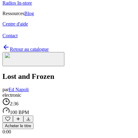
Radios In-store
Ressources
Blog
Centre d'aide
Contact
Retour au catalogue
Lost and Frozen
par
Ed Napoli
electronic
2:36
100 BPM
Acheter le titre
0:00